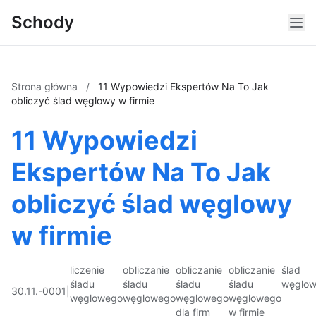
Schody
Strona główna
/
11 Wypowiedzi Ekspertów Na To Jak
obliczyć ślad węglowy w firmie
11 Wypowiedzi
Ekspertów Na To Jak
obliczyć ślad węglowy
w firmie
liczenie
obliczanie
obliczanie
obliczanie
ślad
śladu
śladu
śladu
śladu
węglo
30.11.-0001
|
węglowego
węglowego
węglowego
węglowego
dla firm
w firmie