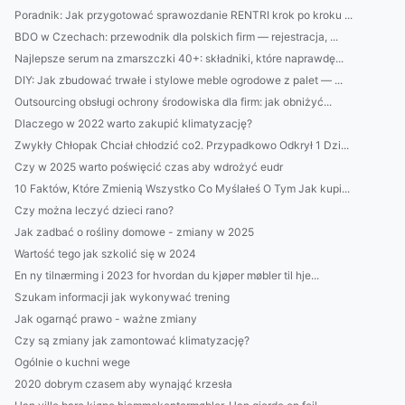
Poradnik: Jak przygotować sprawozdanie RENTRI krok po kroku ...
BDO w Czechach: przewodnik dla polskich firm — rejestracja, ...
Najlepsze serum na zmarszczki 40+: składniki, które naprawdę...
DIY: Jak zbudować trwałe i stylowe meble ogrodowe z palet — ...
Outsourcing obsługi ochrony środowiska dla firm: jak obniżyć...
Dlaczego w 2022 warto zakupić klimatyzację?
Zwykły Chłopak Chciał chłodzić co2. Przypadkowo Odkrył 1 Dzi...
Czy w 2025 warto poświęcić czas aby wdrożyć eudr
10 Faktów, Które Zmienią Wszystko Co Myślałeś O Tym Jak kupi...
Czy można leczyć dzieci rano?
Jak zadbać o rośliny domowe - zmiany w 2025
Wartość tego jak szkolić się w 2024
En ny tilnærming i 2023 for hvordan du kjøper møbler til hje...
Szukam informacji jak wykonywać trening
Jak ogarnąć prawo - ważne zmiany
Czy są zmiany jak zamontować klimatyzację?
Ogólnie o kuchni wege
2020 dobrym czasem aby wynająć krzesła