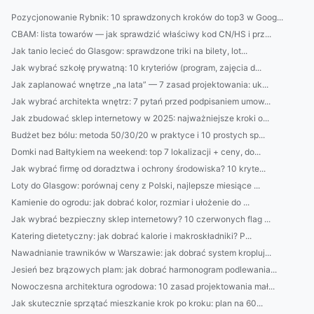
Pozycjonowanie Rybnik: 10 sprawdzonych kroków do top3 w Goog...
CBAM: lista towarów — jak sprawdzić właściwy kod CN/HS i prz...
Jak tanio lecieć do Glasgow: sprawdzone triki na bilety, lot...
Jak wybrać szkołę prywatną: 10 kryteriów (program, zajęcia d...
Jak zaplanować wnętrze „na lata” — 7 zasad projektowania: uk...
Jak wybrać architekta wnętrz: 7 pytań przed podpisaniem umow...
Jak zbudować sklep internetowy w 2025: najważniejsze kroki o...
Budżet bez bólu: metoda 50/30/20 w praktyce i 10 prostych sp...
Domki nad Bałtykiem na weekend: top 7 lokalizacji + ceny, do...
Jak wybrać firmę od doradztwa i ochrony środowiska? 10 kryte...
Loty do Glasgow: porównaj ceny z Polski, najlepsze miesiące ...
Kamienie do ogrodu: jak dobrać kolor, rozmiar i ułożenie do ...
Jak wybrać bezpieczny sklep internetowy? 10 czerwonych flag ...
Katering dietetyczny: jak dobrać kalorie i makroskładniki? P...
Nawadnianie trawników w Warszawie: jak dobrać system kropluj...
Jesień bez brązowych plam: jak dobrać harmonogram podlewania...
Nowoczesna architektura ogrodowa: 10 zasad projektowania mał...
Jak skutecznie sprzątać mieszkanie krok po kroku: plan na 60...