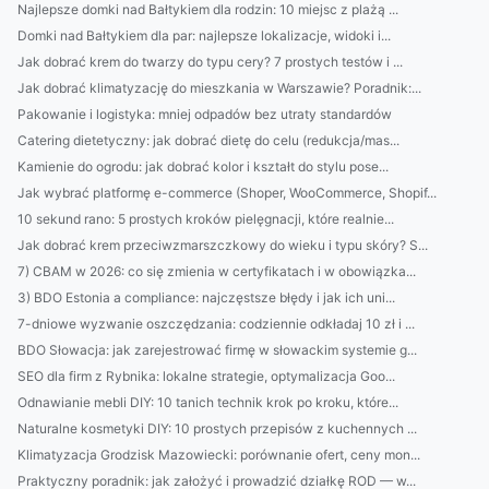
Najlepsze domki nad Bałtykiem dla rodzin: 10 miejsc z plażą ...
Domki nad Bałtykiem dla par: najlepsze lokalizacje, widoki i...
Jak dobrać krem do twarzy do typu cery? 7 prostych testów i ...
Jak dobrać klimatyzację do mieszkania w Warszawie? Poradnik:...
Pakowanie i logistyka: mniej odpadów bez utraty standardów
Catering dietetyczny: jak dobrać dietę do celu (redukcja/mas...
Kamienie do ogrodu: jak dobrać kolor i kształt do stylu pose...
Jak wybrać platformę e-commerce (Shoper, WooCommerce, Shopif...
10 sekund rano: 5 prostych kroków pielęgnacji, które realnie...
Jak dobrać krem przeciwzmarszczkowy do wieku i typu skóry? S...
7) CBAM w 2026: co się zmienia w certyfikatach i w obowiązka...
3) BDO Estonia a compliance: najczęstsze błędy i jak ich uni...
7-dniowe wyzwanie oszczędzania: codziennie odkładaj 10 zł i ...
BDO Słowacja: jak zarejestrować firmę w słowackim systemie g...
SEO dla firm z Rybnika: lokalne strategie, optymalizacja Goo...
Odnawianie mebli DIY: 10 tanich technik krok po kroku, które...
Naturalne kosmetyki DIY: 10 prostych przepisów z kuchennych ...
Klimatyzacja Grodzisk Mazowiecki: porównanie ofert, ceny mon...
Praktyczny poradnik: jak założyć i prowadzić działkę ROD — w...