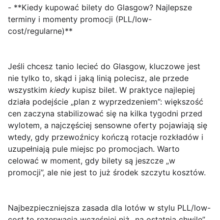
- **Kiedy kupować bilety do Glasgow? Najlepsze
terminy i momenty promocji (PLL/low-
cost/regularne)**
Jeśli chcesz
tanio lecieć do Glasgow
, kluczowe jest
nie tylko to, skąd i jaką linią polecisz, ale przede
wszystkim
kiedy
kupisz bilet. W praktyce najlepiej
działa podejście „plan z wyprzedzeniem”: większość
cen zaczyna stabilizować się na kilka tygodni przed
wylotem, a najczęściej sensowne oferty pojawiają się
wtedy, gdy przewoźnicy kończą rotacje rozkładów i
uzupełniają pule miejsc po promocjach. Warto
celować w moment, gdy bilety są jeszcze „w
promocji”, ale nie jest to już środek szczytu kosztów.
Najbezpieczniejsza zasada dla lotów w stylu
PLL/low-
cost
to rezerwacja wcześniej niż „na ostatnią chwilę”.