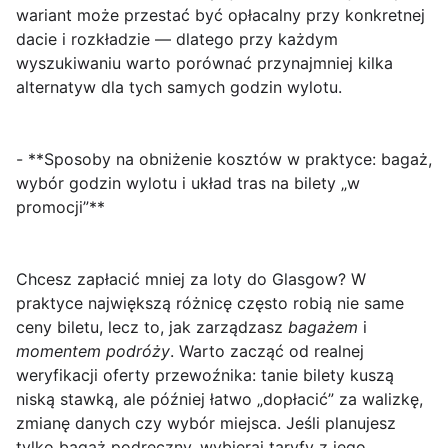
wariant może przestać być opłacalny przy konkretnej
dacie i rozkładzie — dlatego przy każdym
wyszukiwaniu warto porównać przynajmniej kilka
alternatyw dla tych samych godzin wylotu.
- **Sposoby na obniżenie kosztów w praktyce: bagaż,
wybór godzin wylotu i układ tras na bilety „w
promocji”**
Chcesz zapłacić mniej za
loty do Glasgow
? W
praktyce największą różnicę często robią nie same
ceny biletu, lecz to, jak zarządzasz
bagażem
i
momentem podróży
. Warto zacząć od realnej
weryfikacji oferty przewoźnika: tanie bilety kuszą
niską stawką, ale później łatwo „dopłacić” za walizkę,
zmianę danych czy wybór miejsca. Jeśli planujesz
tylko bagaż podręczny, wybieraj taryfy z jego