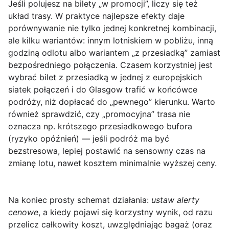
Jeśli polujesz na bilety „w promocji”, liczy się też
układ trasy
. W praktyce najlepsze efekty daje
porównywanie nie tylko jednej konkretnej kombinacji,
ale kilku wariantów: innym lotniskiem w pobliżu, inną
godziną odlotu albo wariantem „z przesiadką” zamiast
bezpośredniego połączenia. Czasem korzystniej jest
wybrać bilet z przesiadką w jednej z europejskich
siatek połączeń i do Glasgow trafić w końcówce
podróży, niż dopłacać do „pewnego” kierunku. Warto
również sprawdzić, czy „promocyjna” trasa nie
oznacza np. krótszego przesiadkowego bufora
(ryzyko opóźnień) — jeśli podróż ma być
bezstresowa, lepiej postawić na sensowny czas na
zmianę lotu, nawet kosztem minimalnie wyższej ceny.
Na koniec prosty schemat działania:
ustaw alerty
cenowe
, a kiedy pojawi się korzystny wynik, od razu
przelicz całkowity koszt, uwzględniając bagaż (oraz