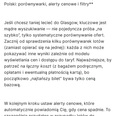
Polski: porównywarki, alerty cenowe i filtry**
Jeśli chcesz
taniej lecieć do Glasgow
, kluczowe jest
mądre wyszukiwanie — nie pojedyncza próba „na
szybko”, tylko systematyczne porównywanie ofert.
Zacznij od sprawdzenia kilku porównywarek lotów
(zamiast opierać się na jednej): każda z nich może
pokazywać inne wyniki zależnie od modelu
wyświetlania cen i dostępu do taryf. Najważniejsze, by
patrzeć na
łączny koszt
(z bagażem podręcznym,
opłatami i ewentualną płatnością kartą), bo
początkowo „najtańszy bilet” bywa tylko ceną
bazową.
W kolejnym kroku ustaw
alerty cenowe
, które
automatycznie powiadomią Cię, gdy cena spadnie. To
szczególnie przydatne w przypadku lotów do