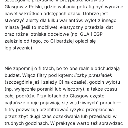
Glasgow z Polski, gdzie wahania potrafią być wyraźne
nawet w krótkich odstępach czasu. Dobrze jest
stworzyć alerty dla kilku wariantów: wylot z innego
miasta (jeśli to możliwe), elastyczny przedział dat
oraz różne lotniska docelowe (np. GLA i EGP —
zależnie od tego, co Ci bardziej opłaci się
logistycznie).
Nie zapomnij o
filtrach
, bo to one realnie odchudzają
budżet. Włącz filtry pod kątem:
liczby przesiadek
(szczególnie jeśli zależy Ci na czasie), godzin wylotu
(np. wyłącznie poranki lub wieczory), a także czasu
całej podróży. Przy lotach do Glasgow często
najtańsze opcje pojawiają się w „dziwnych” porach —
filtry pozwalają przefiltrować ryzyko przepłacenia
przez zbyt długi czas oczekiwania lub przesiadki w
trudnych godzinach. W praktyce warto też sprawdzać