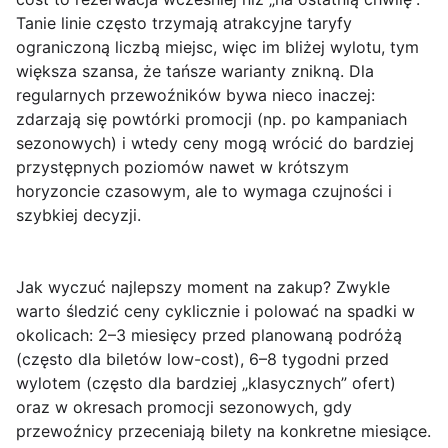
Tanie linie często trzymają atrakcyjne taryfy
ograniczoną liczbą miejsc, więc im bliżej wylotu, tym
większa szansa, że tańsze warianty znikną. Dla
regularnych przewoźników
bywa nieco inaczej:
zdarzają się powtórki promocji (np. po kampaniach
sezonowych) i wtedy ceny mogą wrócić do bardziej
przystępnych poziomów nawet w krótszym
horyzoncie czasowym, ale to wymaga czujności i
szybkiej decyzji.
Jak wyczuć najlepszy moment na zakup? Zwykle
warto śledzić ceny cyklicznie i polować na spadki w
okolicach:
2–3 miesięcy
przed planowaną podróżą
(często dla biletów low-cost),
6–8 tygodni
przed
wylotem (często dla bardziej „klasycznych” ofert)
oraz w okresach promocji sezonowych, gdy
przewoźnicy przeceniają bilety na konkretne miesiące.