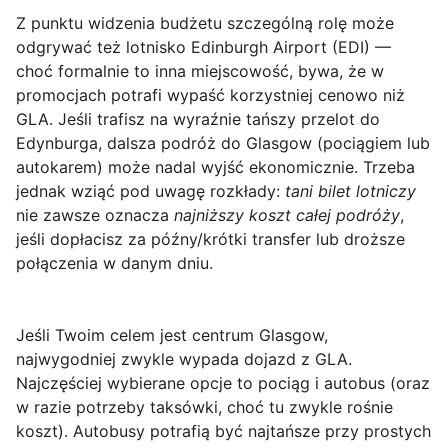
Z punktu widzenia budżetu szczególną rolę może
odgrywać też lotnisko
Edinburgh Airport (EDI)
—
choć formalnie to inna miejscowość, bywa, że w
promocjach potrafi wypaść korzystniej cenowo niż
GLA. Jeśli trafisz na wyraźnie tańszy przelot do
Edynburga, dalsza podróż do Glasgow (pociągiem lub
autokarem) może nadal wyjść ekonomicznie. Trzeba
jednak wziąć pod uwagę rozkłady:
tani bilet lotniczy
nie zawsze oznacza
najniższy koszt całej podróży
,
jeśli dopłacisz za późny/krótki transfer lub droższe
połączenia w danym dniu.
Jeśli Twoim celem jest centrum Glasgow,
najwygodniej zwykle wypada dojazd z
GLA
.
Najczęściej wybierane opcje to pociąg i autobus (oraz
w razie potrzeby taksówki, choć tu zwykle rośnie
koszt).
Autobusy
potrafią być najtańsze przy prostych