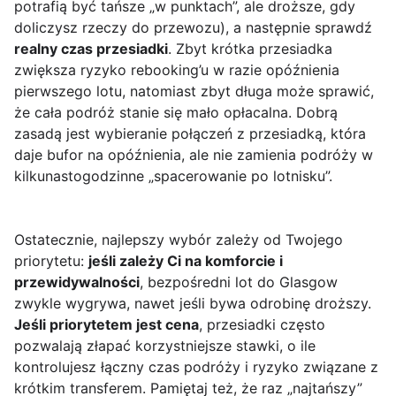
potrafią być tańsze „w punktach”, ale droższe, gdy
doliczysz rzeczy do przewozu), a następnie sprawdź
realny czas przesiadki
. Zbyt krótka przesiadka
zwiększa ryzyko rebooking’u w razie opóźnienia
pierwszego lotu, natomiast zbyt długa może sprawić,
że cała podróż stanie się mało opłacalna. Dobrą
zasadą jest wybieranie połączeń z przesiadką, która
daje bufor na opóźnienia, ale nie zamienia podróży w
kilkunastogodzinne „spacerowanie po lotnisku”.
Ostatecznie, najlepszy wybór zależy od Twojego
priorytetu:
jeśli zależy Ci na komforcie i
przewidywalności
, bezpośredni lot do Glasgow
zwykle wygrywa, nawet jeśli bywa odrobinę droższy.
Jeśli priorytetem jest cena
, przesiadki często
pozwalają złapać korzystniejsze stawki, o ile
kontrolujesz łączny czas podróży i ryzyko związane z
krótkim transferem. Pamiętaj też, że raz „najtańszy”