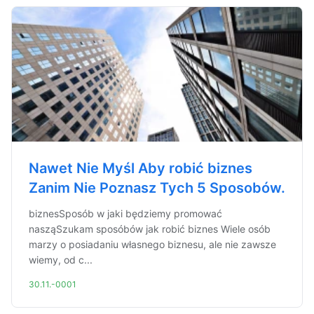
Nawet Nie Myśl Aby robić biznes
Zanim Nie Poznasz Tych 5 Sposobów.
biznesSposób w jaki będziemy promować
nasząSzukam sposóbów jak robić biznes Wiele osób
marzy o posiadaniu własnego biznesu, ale nie zawsze
wiemy, od c...
30.11.-0001