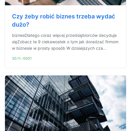
Czy żeby robić biznes trzeba wydać
dużo?
biznesDlatego coraz więcej przedsiębiorców decyduje
sięZobacz te 9 ciekawostek o tym jak doradzać firmom
w biznesie w prosty sposób W dzisiejszych cza...
30.11.-0001