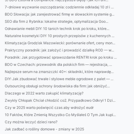
7-dniowe wyzwanie oszczędzania: codziennie odkładaj 10 zł i ...
BDO Słowacja: jak zarejestrować firmę w słowackim systemie g...
SEO dla firm z Rybnika: lokalne strategie, optymalizacja Goo...
Odnawianie mebli DIY: 10 tanich technik krok po kroku, które...
Naturalne kosmetyki DIY: 10 prostych przepisów z kuchennych ...
Klimatyzacja Grodzisk Mazowiecki: porównanie ofert, ceny mon...
Praktyczny poradnik: jak założyć i prowadzić działkę ROD — w...
Poradnik: Jak przygotować sprawozdanie RENTRI krok po kroku ...
BDO w Czechach: przewodnik dla polskich firm — rejestracja, ...
Najlepsze serum na zmarszczki 40+: składniki, które naprawdę...
DIY: Jak zbudować trwałe i stylowe meble ogrodowe z palet — ...
Outsourcing obsługi ochrony środowiska dla firm: jak obniżyć...
Dlaczego w 2022 warto zakupić klimatyzację?
Zwykły Chłopak Chciał chłodzić co2. Przypadkowo Odkrył 1 Dzi...
Czy w 2025 warto poświęcić czas aby wdrożyć eudr
10 Faktów, Które Zmienią Wszystko Co Myślałeś O Tym Jak kupi...
Czy można leczyć dzieci rano?
Jak zadbać o rośliny domowe - zmiany w 2025