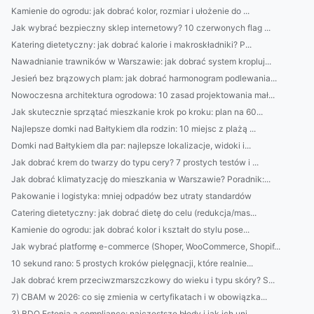
Kamienie do ogrodu: jak dobrać kolor, rozmiar i ułożenie do ...
Jak wybrać bezpieczny sklep internetowy? 10 czerwonych flag ...
Katering dietetyczny: jak dobrać kalorie i makroskładniki? P...
Nawadnianie trawników w Warszawie: jak dobrać system kropluj...
Jesień bez brązowych plam: jak dobrać harmonogram podlewania...
Nowoczesna architektura ogrodowa: 10 zasad projektowania mał...
Jak skutecznie sprzątać mieszkanie krok po kroku: plan na 60...
Najlepsze domki nad Bałtykiem dla rodzin: 10 miejsc z plażą ...
Domki nad Bałtykiem dla par: najlepsze lokalizacje, widoki i...
Jak dobrać krem do twarzy do typu cery? 7 prostych testów i ...
Jak dobrać klimatyzację do mieszkania w Warszawie? Poradnik:...
Pakowanie i logistyka: mniej odpadów bez utraty standardów
Catering dietetyczny: jak dobrać dietę do celu (redukcja/mas...
Kamienie do ogrodu: jak dobrać kolor i kształt do stylu pose...
Jak wybrać platformę e-commerce (Shoper, WooCommerce, Shopif...
10 sekund rano: 5 prostych kroków pielęgnacji, które realnie...
Jak dobrać krem przeciwzmarszczkowy do wieku i typu skóry? S...
7) CBAM w 2026: co się zmienia w certyfikatach i w obowiązka...
3) BDO Estonia a compliance: najczęstsze błędy i jak ich uni...