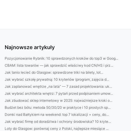
Najnowsze artykuły
Pozycjonowanie Rybnik: 10 sprawdzonych kroków do top3 w Goog...
CBAM: lista towarów — jak sprawdzić właściwy kod CN/HS i prz...
Jak tanio lecieć do Glasgow: sprawdzone triki na bilety, lot...
Jak wybrać szkołę prywatną: 10 kryteriów (program, zajęcia d...
Jak zaplanować wnętrze „na lata” — 7 zasad projektowania: uk...
Jak wybrać architekta wnętrz: 7 pytań przed podpisaniem umow...
Jak zbudować sklep internetowy w 2025: najważniejsze kroki o...
Budżet bez bólu: metoda 50/30/20 w praktyce i 10 prostych sp...
Domki nad Bałtykiem na weekend: top 7 lokalizacji + ceny, do...
Jak wybrać firmę od doradztwa i ochrony środowiska? 10 kryte...
Loty do Glasgow: porównaj ceny z Polski, najlepsze miesiące ...