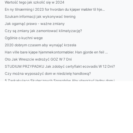
Wartość tego jak szkolić się w 2024
En ny tilnærming i 2023 for hvordan du kjøper møbler til hje...
Szukam informacji jak wykonywać trening
Jak ogarnąć prawo - ważne zmiany
Czy są zmiany jak zamontować klimatyzację?
Ogólnie o kuchni wege
2020 dobrym czasem aby wynająć krzesła
Han ville bare kjøpe hjemmekontormøbler. Han gjorde en feil ...
Oto Jak Wreszcie wdrożyć GOZ W 7 Dni
STUDIUM PRZYPADKU Jak zdobyć certyfiakt ecovadis W 12 Dni?
Czy można wyposażyć dom w niedzielę handlową?
5 Zaskakująco Skutecznych Sposobów Aby stworzyć ładny dom i ...
Więcej artykułów
Jak portal o medycynie z przyjemnością?
Lepsze metody jak budować dom
Czy możesz ulepszyć marketing?
Co jeszcze warto pożyczyć na event czy inne okazje