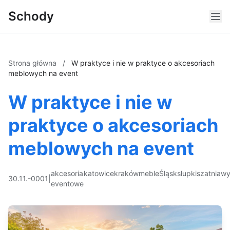
Schody
Strona główna
/
W praktyce i nie w praktyce o akcesoriach
meblowych na event
W praktyce i nie w
praktyce o akcesoriach
meblowych na event
akcesoria
katowice
kraków
meble
Śląsk
słupki
szatnia
wy
30.11.-0001
|
eventowe