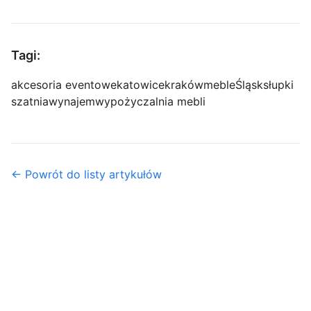
Tagi:
akcesoria eventowe
katowice
kraków
meble
Śląsk
słupki
szatnia
wynajem
wypożyczalnia mebli
← Powrót do listy artykułów