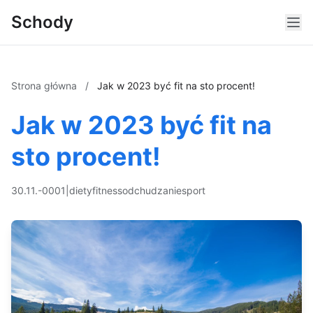
Schody
Strona główna
/
Jak w 2023 być fit na sto procent!
Jak w 2023 być fit na
sto procent!
30.11.-0001
|
diety
fitness
odchudzanie
sport