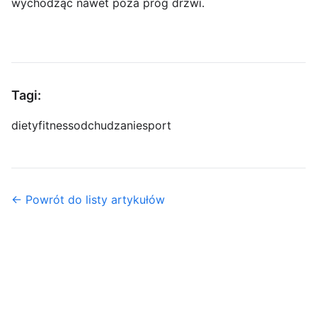
wychodząc nawet poza próg drzwi.
Tagi:
diety
fitness
odchudzanie
sport
← Powrót do listy artykułów