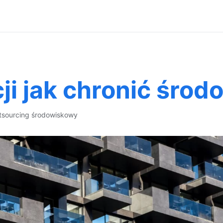
i jak chronić środ
tsourcing środowiskowy