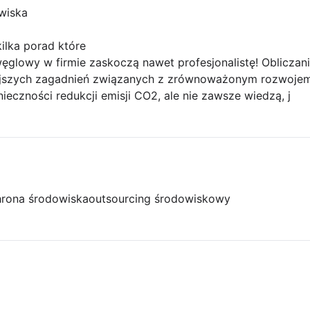
wiska
ilka porad które
węglowy w firmie zaskoczą nawet profesjonalistę! Obliczan
ejszych zagadnień związanych z zrównoważonym rozwojem 
ieczności redukcji emisji CO2, ale nie zawsze wiedzą, j
rona środowiska
outsourcing środowiskowy