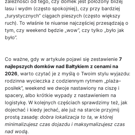
zależności od tego, czy domek jest położony bliżej
lasu i wydm (często spokojniej), czy przy bardziej
„turystycznych” ciągach pieszych (często większy
ruch). To właśnie te niuanse najczęściej przesądzają o
tym, czy weekend będzie „wow”, czy tylko „było jak
było”.
Co ważne, gdy w artykule pojawi się zestawienie
7
najlepszych domków nad Bałtykiem z cenami na
2026
, warto czytać je z myślą o Twoim stylu wyjazdu:
rodzinna wycieczka z codziennym rytmem „plaża–
posiłek”, weekend we dwoje nastawiony na ciszę i
spacery, albo krótkie wypady z nastawieniem na
logistykę. W kolejnych częściach sprawdzimy też, jak
dojechać i kiedy jechać, ale już na starcie przyjmij
prostą zasadę:
dobra lokalizacja to ta, w której
minimalizujesz czas dojazdu i maksymalizujesz czas
nad wodą
.