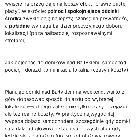
wyjście na brzeg daje najlepszy efekt „prawie pustej
plaży”. W skrócie:
północ i spokojniejsze odcinki
środka
zwykle dają najlepszą szansę na prywatność,
a
południe
wymaga bardziej precyzyjnego doboru
lokalizacji (poza najbardziej rozpoznawalnymi
strefami).
Jak dojechać do domków nad Bałtykiem: samochód,
pociąg i dojazd komunikacją lokalną (czasy i koszty)
Planując
domki nad Bałtykiem na weekend
, warto z
góry dopasować sposób dojazdu do wybranej
lokalizacji—od tego zależą nie tylko czasy przejazdu,
ale też realne koszty. W praktyce najwygodniej
wypada dojazd samochodem, szczególnie gdy domki
są z dala od głównych stacji kolejowych albo gdy
jedzie się z bagażem (np. sprzęt plażowy, rowery,