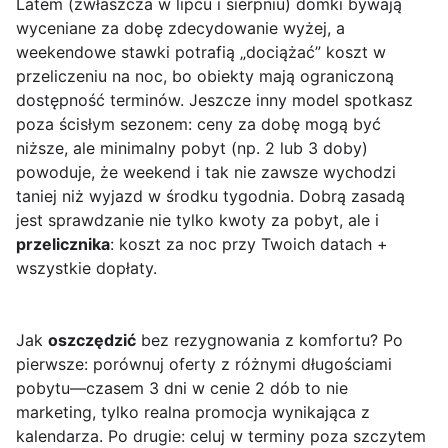
Latem (zwłaszcza w lipcu i sierpniu) domki bywają
wyceniane za dobę zdecydowanie wyżej, a
weekendowe stawki potrafią „dociążać” koszt w
przeliczeniu na noc, bo obiekty mają ograniczoną
dostępność terminów. Jeszcze inny model spotkasz
poza ścisłym sezonem: ceny za dobę mogą być
niższe, ale minimalny pobyt (np. 2 lub 3 doby)
powoduje, że weekend i tak nie zawsze wychodzi
taniej niż wyjazd w środku tygodnia. Dobrą zasadą
jest sprawdzanie nie tylko kwoty za pobyt, ale i
przelicznika
: koszt za noc przy Twoich datach +
wszystkie dopłaty.
Jak
oszczędzić
bez rezygnowania z komfortu? Po
pierwsze: porównuj oferty z różnymi długościami
pobytu—czasem 3 dni w cenie 2 dób to nie
marketing, tylko realna promocja wynikająca z
kalendarza. Po drugie: celuj w terminy poza szczytem