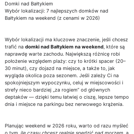
Domki nad Bałtykiem
Wybór lokalizacji: 7 najlepszych domków nad
Bałtykiem na weekend (z cenami w 2026)
Wybór lokalizacji ma kluczowe znaczenie, jeśli chcesz
trafić na
domki nad Bałtykiem na weekend
, które są
naprawdę warte zachodu. Największą różnicę robi
położenie względem plaży: czy to krótki spacer (20–
30 minut), czy dojazd na miejsce, a także to, jak
wygląda okolica poza sezonem. Jeśli zależy Ci na
spokojniejszym wypoczynku, celuj w miejscowości i
strefy nieco bardziej „za rogiem” od głównych
deptaków — dzięki temu łatwiej o ciszę, lepsze tempo
dnia i miejsce na parkingu bez nerwowego krążenia.
Planując weekend w 2026 roku, warto od razu myśleć
o tym,
ile czasu chcesz realnie spędzić nad morzem
, a