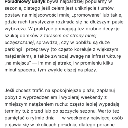
Południowy Bałtyk
bywa najbardziej popularny w
sezonie, dlatego jeśli celem jest uniknięcie tłumów,
postaw na miejscowości mniej „promowane” lub takie,
gdzie ruch turystyczny rozkłada się na dłuższym pasie
wybrzeża. W praktyce pomagają też drobne decyzje:
szukaj domków
z tarasem od strony mniej
uczęszczanej
, sprawdzaj, czy w pobliżu są duże
parkingi i przeprawy (to często koreluje z większym
natężeniem), a także zwracaj uwagę na infrastrukturę
„na miejscu” — im mniej atrakcji w promieniu kilku
minut spaceru, tym zwykle ciszej na plaży.
Jeśli chcesz trafić na spokojniejsze plaże, zaplanuj
pobyt z wyprzedzeniem i wybieraj weekendy z
mniejszym natężeniem ruchu: często lepiej wypadają
terminy tuż przed lub po szczycie sezonu. Warto też
pamiętać o rytmie dnia — w weekendy najwięcej osób
pojawia się w okolicach południa, dlatego poranne