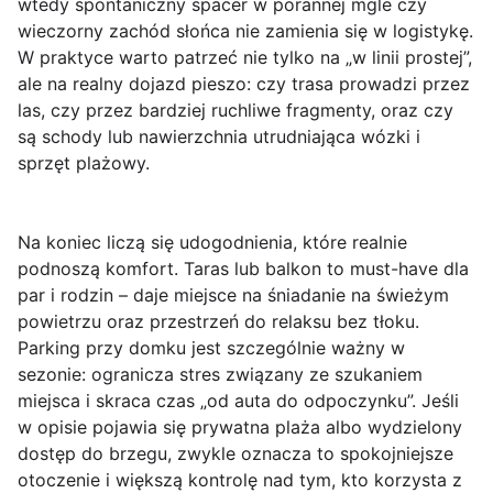
wtedy spontaniczny spacer w porannej mgle czy
wieczorny zachód słońca nie zamienia się w logistykę.
W praktyce warto patrzeć nie tylko na „w linii prostej”,
ale na realny dojazd pieszo: czy trasa prowadzi przez
las, czy przez bardziej ruchliwe fragmenty, oraz czy
są schody lub nawierzchnia utrudniająca wózki i
sprzęt plażowy.
Na koniec liczą się
udogodnienia
, które realnie
podnoszą komfort.
Taras
lub balkon to must-have dla
par i rodzin – daje miejsce na śniadanie na świeżym
powietrzu oraz przestrzeń do relaksu bez tłoku.
Parking
przy domku jest szczególnie ważny w
sezonie: ogranicza stres związany ze szukaniem
miejsca i skraca czas „od auta do odpoczynku”. Jeśli
w opisie pojawia się
prywatna plaża
albo wydzielony
dostęp do brzegu, zwykle oznacza to spokojniejsze
otoczenie i większą kontrolę nad tym, kto korzysta z