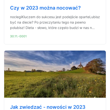
Czy w 2023 można nocować?
noclegiKluczem do sukcesu jest podejście oparteLubisz
być na diecie? Po przeczytaniu tego na pewno
polubisz! Dieta - słowo, które często budzi w nas n...
30.11.-0001
Jak zwiedzać - nowości w 2023