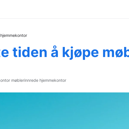
l hjemmekontor
 tiden å kjøpe møbl
ontor møbler
innrede hjemmekontor