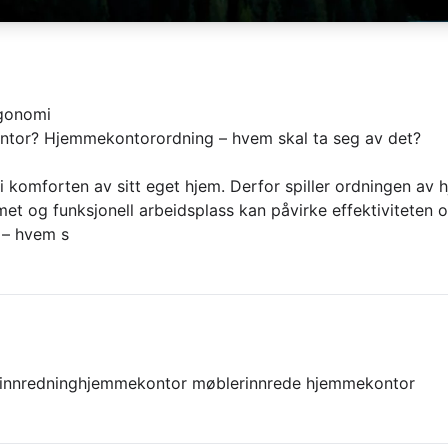
gonomi
tor? Hjemmekontorordning – hvem skal ta seg av det?
i komforten av sitt eget hjem. Derfor spiller ordningen av
formet og funksjonell arbeidsplass kan påvirke effektivitete
 – hvem s
innredning
hjemmekontor møbler
innrede hjemmekontor