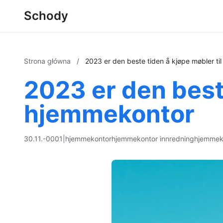
Schody
Strona główna
/
2023 er den beste tiden å kjøpe møbler ti
2023 er den beste
hjemmekontor
30.11.-0001
|
hjemmekontor
hjemmekontor innredning
hjemmek