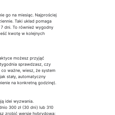
nie go na
miesiąc
. Najprościej
ziennie
. Taki układ pomaga
 7 dni. To również wygodny
ieść kwotę w kolejnych
praktyce możesz przyjąć
 tygodnia sprawdzasz, czy
i co ważne, wiesz, że system
 jak stały, automatyczny
ienie na konkretną godzinę).
ują idei wyzwania.
ednio
300 zł (30 dni)
lub
310
esz zrobić wersję hybrydową: