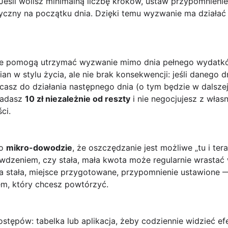
Jeśli wolisz minimalną liczbę kroków, ustaw przypomnienie w
yczny na początku dnia. Dzięki temu wyzwanie ma działać
re pomogą utrzymać wyzwanie mimo dnia pełnego wydatków.
n w stylu życia, ale nie brak konsekwencji: jeśli danego d
casz do działania następnego dnia (o tym będzie w dalszej 
ładasz
10 zł niezależnie od reszty
i nie negocjujesz z wła
ci.
 o
mikro-dowodzie
, że oszczędzanie jest możliwe „tu i te
awdzeniem, czy stała, mała kwota może regularnie wrastać
a stała, miejsce przygotowane, przypomnienie ustawione —
em, który chcesz powtórzyć.
ostępów: tabelka lub aplikacja, żeby codziennie widzieć ef