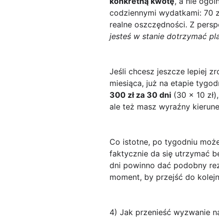
konkretną kwotę
, a nie ogó
codziennymi wydatkami: 70 zł
realne oszczędności. Z pers
jesteś w stanie dotrzymać pl
Jeśli chcesz jeszcze lepiej 
miesiąca, już na etapie tygo
300 zł za 30 dni
(30 × 10 zł)
ale też masz wyraźny kierune
Co istotne, po tygodniu może
faktycznie da się utrzymać be
dni powinno dać podobny rezul
moment, by przejść do kolej
4) Jak przenieść wyzwanie na