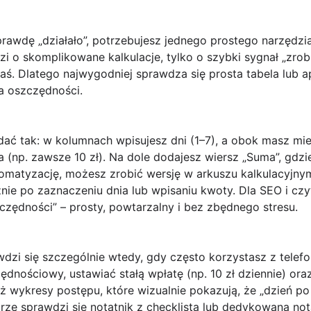
awdę „działało”, potrzebujesz jednego prostego narzędzi
zi o skomplikowane kalkulacje, tylko o szybki sygnał „zrob
/-aś. Dlatego najwygodniej sprawdza się prosta tabela lub a
a oszczędności.
ć tak: w kolumnach wpisujesz dni (1–7), a obok masz miej
 (np. zawsze 10 zł). Na dole dodajesz wiersz „Suma”, gdz
automatyzację, możesz zrobić wersję w arkuszu kalkulacyjny
nie po zaznaczeniu dnia lub wpisaniu kwoty. Dla SEO i cz
zczędności” – prosty, powtarzalny i bez zbędnego stresu.
dzi się szczególnie wtedy, gdy często korzystasz z telefon
ędnościowy, ustawiać stałą wpłatę (np. 10 zł dziennie) o
eż wykresy postępu, które wizualnie pokazują, że „dzień po 
brze sprawdzi się notatnik z checklistą lub dedykowana not