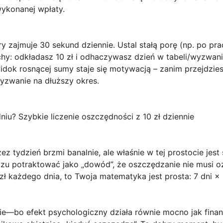
ykonanej wpłaty.
óry zajmuje
30 sekund dziennie
. Ustal stałą porę (np. po pr
y: odkładasz 10 zł i odhaczywasz dzień w tabeli/wyzwaniu
dok rosnącej sumy staje się motywacją – zanim przejdziesz 
wyzwanie na dłuższy okres.
odniu? Szybkie liczenie oszczędności z 10 zł dziennie
ez tydzień brzmi banalnie, ale właśnie w tej prostocie jest 
zu potraktować jako „dowód”, że oszczędzanie nie musi oz
ł każdego dnia, to Twoja matematyka jest prosta: 7 dni × 
sie—bo efekt psychologiczny działa równie mocno jak fina