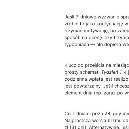
Jeśli 7-dniowe wyzwanie spra
zrobić to jako kontynuację w
trzymać motywację, bo zamia
sposób na ocenę: czy trzyma
tygodniach — ale dopiero wt
Klucz do przejścia na miesią
prosty schemat:
Tydzień 1–4
j
codzienna wpłata jest realiz
jest
powtarzalny
. Jeśli chce
element dnia (np. zaraz po w
Co z dniami poza 28, gdy m
Najprostsza wersja brzmi: od
zł (31 dni)
. Alternatywnie, j