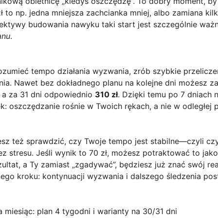
lnikową obietnicę „kiedyś oszczędzę”. To dobry moment, b
 to np. jedna mniejsza zachcianka mniej, albo zamiana ki
pektywy budowania nawyku taki start jest szczególnie waż
anu
.
zrozumieć tempo działania wyzwania, zrób szybkie przelicze
dnia. Nawet bez dokładnego planu na kolejne dni możesz zał
, a za 31 dni odpowiednio
310 zł
. Dzięki temu po 7 dniach n
k: oszczędzanie rośnie w Twoich rękach, a nie w odległej p
sz też sprawdzić, czy Twoje tempo jest stabilne—czyli czy
z stresu. Jeśli wynik to 70 zł, możesz potraktować to jako
tat, a Ty zamiast „zgadywać”, będziesz już znać swój realn
nego kroku: kontynuacji wyzwania i dalszego śledzenia po
 miesiąc: plan 4 tygodni i warianty na 30/31 dni