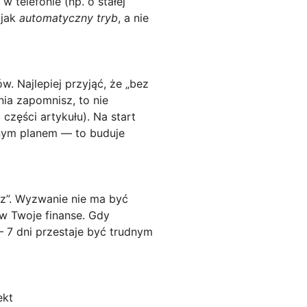
 telefonie (np. o stałej
 jak
automatyczny tryb
, a nie
 Najlepiej przyjąć, że „bez
nia zapomnisz, to nie
części artykułu). Na start
snym planem — to buduje
raz”. Wyzwanie nie ma być
 w Twoje finanse. Gdy
 7 dni przestaje być trudnym
ekt