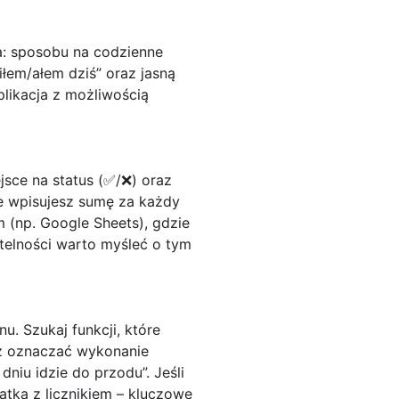
a: sposobu na
codzienne
iłem/ałem dziś” oraz jasną
plikacja z możliwością
sce na status (✅/❌) oraz
ie wpisujesz sumę za każdy
m (np. Google Sheets), gdzie
ytelności warto myśleć o tym
u. Szukaj funkcji, które
raz oznaczać wykonanie
dniu idzie do przodu”. Jeśli
atka z licznikiem – kluczowe