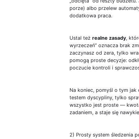
„odcięta” od reszty budżetu. 
porze) albo przelew automat
dodatkowa praca.
Ustal też
realne zasady
, któ
wyrzeczeń” oznacza brak zmia
zaczynasz od zera, tylko wra
pomogą proste decyzje: odk
poczucie kontroli i sprawczoś
Na koniec, pomyśl o tym jak
testem dyscypliny, tylko spr
wszystko jest proste — kwot
zadaniem, a staje się nawyki
2) Prosty system śledzenia p