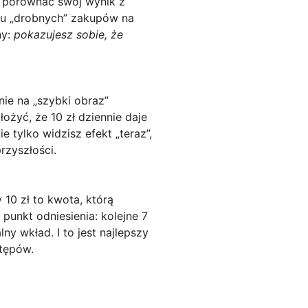
y porównać swój wynik z
lku „drobnych” zakupów na
ny:
pokazujesz sobie, że
nie na „szybki obraz”
ożyć, że 10 zł dziennie daje
ie tylko widzisz efekt „teraz”,
rzyszłości.
 10 zł to kwota, którą
 punkt odniesienia: kolejne 7
y wkład. I to jest najlepszy
stępów.