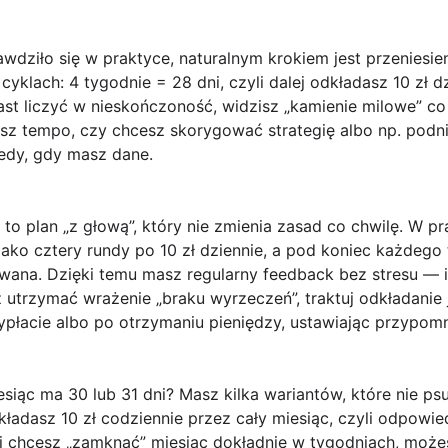
wdziło się w praktyce, naturalnym krokiem jest przeniesie
 cyklach:
4 tygodnie = 28 dni
, czyli dalej odkładasz
10 zł d
st liczyć w nieskończoność, widzisz „kamienie milowe” co
sz tempo, czy chcesz skorygować strategię albo np. podn
edy, gdy masz dane.
c to plan „z głową”, który nie zmienia zasad co chwilę. W 
ako cztery rundy po 10 zł dziennie, a pod koniec każdego
owana. Dzięki temu masz regularny feedback bez stresu — 
sz utrzymać wrażenie „braku wyrzeczeń”, traktuj odkładanie
ypłacie albo po otrzymaniu pieniędzy, ustawiając przypomn
iesiąc ma
30 lub 31 dni
? Masz kilka wariantów, które nie ps
kładasz 10 zł codziennie przez cały miesiąc, czyli odpowi
eśli chcesz „zamknąć” miesiąc dokładnie w tygodniach, moż