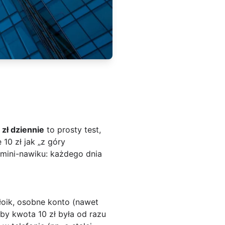
 zł dziennie
to prosty test,
10 zł jak „z góry
 mini-nawiku: każdego dnia
łoik, osobne konto (nawet
eby kwota 10 zł była od razu