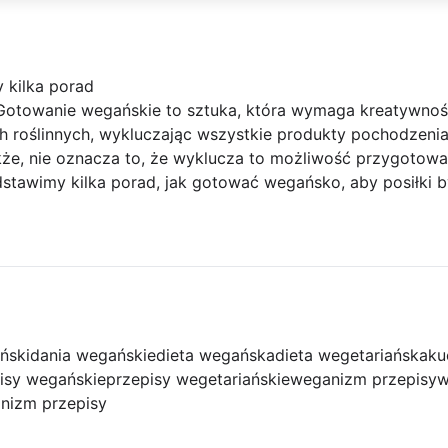
 kilka porad
Gotowanie wegańskie to sztuka, która wymaga kreatywnoś
ch roślinnych, wykluczając wszystkie produkty pochodzenia
akże, nie oznacza to, że wyklucza to możliwość przygotow
stawimy kilka porad, jak gotować wegańsko, aby posiłki b
ński
dania wegańskie
dieta wegańska
dieta wegetariańska
ku
isy wegańskie
przepisy wegetariańskie
weganizm przepisy
w
anizm przepisy