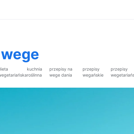
i wege
dieta
kuchnia
przepisy na
przepisy
przepisy
wegetariańska
roślinna
wege dania
wegańskie
wegetariańs