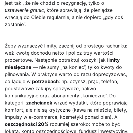
jest taki, że nie chodzi o rezygnację, tylko o
ustawienie granic
, które sprawiają, że pieniądze
wracają do Ciebie regularnie, a nie dopiero „gdy coś
zostanie”.
Żeby wyznaczyć limity, zacznij od prostego rachunku:
weź kwotę dochodu netto i policz trzy wartości
procentowe. Następnie potraktuj koszyki jak
limity
miesięczne
— nie sumy „na koniec”, tylko kwoty do
pilnowania. W praktyce warto od razu doprecyzować,
co ląduje w
potrzebach
: np. czynsz, prąd, telefon,
podstawowe zakupy spożywcze, paliwo
komunikacyjne oraz abonamenty „konieczne”. Do
kategorii
zachcianek
wrzuć wydatki, które poprawiają
komfort, ale nie są krytyczne (kawa na mieście, bilety,
impulsy w e-commerce, kosmetyki ponad plan). A
oszczędności 20%
rozumiej szeroko: może to być
lokata, konto oszczędnościowe, fundusz inwestycyjny,