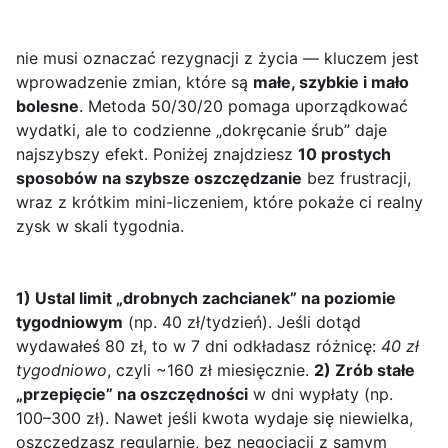
nie musi oznaczać rezygnacji z życia — kluczem jest
wprowadzenie zmian, które są
małe, szybkie i mało
bolesne
. Metoda 50/30/20 pomaga uporządkować
wydatki, ale to codzienne „dokręcanie śrub” daje
najszybszy efekt. Poniżej znajdziesz
10 prostych
sposobów na szybsze oszczędzanie
bez frustracji,
wraz z krótkim mini-liczeniem, które pokaże ci realny
zysk w skali tygodnia.
1) Ustal limit „drobnych zachcianek” na poziomie
tygodniowym
(np. 40 zł/tydzień). Jeśli dotąd
wydawałeś 80 zł, to w 7 dni odkładasz różnicę:
40 zł
tygodniowo
, czyli ~160 zł miesięcznie.
2) Zrób stałe
„przepięcie” na oszczędności
w dni wypłaty (np.
100–300 zł). Nawet jeśli kwota wydaje się niewielka,
oszczędzasz regularnie, bez negocjacji z samym