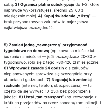
sobą.
3) Ogranicz płatne subskrypcje
do 1–2, które
naprawdę wykorzystujesz: średnio 25–60 zł
miesięcznie mniej.
4) Kupuj świadomie „z listą”
—
brak przypadkowych zakupów to najczęstsza i
najłatwiejsza oszczędność.
5) Zamień jedną „zewnętrzną” przyjemność
tygodniowo na domową
(np. kawa na mieście lub
jedzenie na mieście) — jeśli oszczędzasz 20–30 zł
tygodniowo, robi się z tego ~80–120 zł miesięcznie.
6) Wprowadź zasadę 24 godzin
dla zakupów
nieplanowanych: sprawdza się szczególnie przy
ubraniach i gadżetach.
7) Negocjuj lub zmieniaj
rachunki
(internet, telefon, ubezpieczenia) — tu
często da się wyrwać 10–25% bez pogorszenia
jakości.
8) Ustal „tani transport”
(np. rezygnacja z
krótkich przejazdów na rzecz spaceru/komunikacji) i