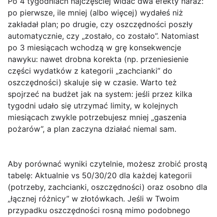
Po
4 tygodniach
najczęściej widać dwa efekty naraz:
po pierwsze, ile mniej (albo więcej) wydałeś niż
zakładał plan; po drugie, czy oszczędności poszły
automatycznie, czy „zostało, co zostało”. Natomiast
po 3 miesiącach
wchodzą w grę konsekwencje
nawyku: nawet drobna korekta (np. przeniesienie
części wydatków z kategorii „zachcianki” do
oszczędności) skaluje się w czasie. Warto też
spojrzeć na budżet jak na system: jeśli przez kilka
tygodni udało się utrzymać limity, w kolejnych
miesiącach zwykle potrzebujesz mniej „gaszenia
pożarów”, a plan zaczyna działać niemal sam.
Aby porównać wyniki czytelnie, możesz zrobić prostą
tabelę:
Aktualnie vs 50/30/20
dla każdej kategorii
(potrzeby, zachcianki, oszczędności) oraz osobno dla
„łącznej różnicy” w złotówkach. Jeśli w Twoim
przypadku oszczędności rosną mimo podobnego