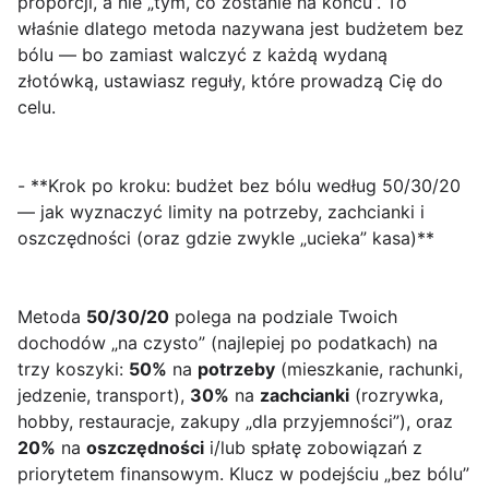
proporcji, a nie „tym, co zostanie na końcu”. To
właśnie dlatego metoda nazywana jest budżetem bez
bólu — bo zamiast walczyć z każdą wydaną
złotówką, ustawiasz reguły, które prowadzą Cię do
celu.
- **Krok po kroku: budżet bez bólu według 50/30/20
— jak wyznaczyć limity na potrzeby, zachcianki i
oszczędności (oraz gdzie zwykle „ucieka” kasa)**
Metoda
50/30/20
polega na podziale Twoich
dochodów „na czysto” (najlepiej po podatkach) na
trzy koszyki:
50%
na
potrzeby
(mieszkanie, rachunki,
jedzenie, transport),
30%
na
zachcianki
(rozrywka,
hobby, restauracje, zakupy „dla przyjemności”), oraz
20%
na
oszczędności
i/lub spłatę zobowiązań z
priorytetem finansowym. Klucz w podejściu „bez bólu”