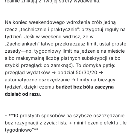
realnie znikają z Twojej strefy wydawania.
Na koniec weekendowego wdrożenia zrób jedną
rzecz „technicznie i praktycznie”: przygotuj reguły na
tydzień. Jeśli w weekend widzisz, że w
„Zachciankach” łatwo przekraczasz limit, ustal proste
zasady—np. tygodniowy limit na jedzenie na mieście
albo maksymalną liczbę płatnych subskrypcji (albo
szybki przegląd: co zamknąć). To domyka pętlę:
przegląd wydatków → podział 50/30/20 →
automatyczne oszczędzanie → limity na bieżący
tydzień, dzięki czemu
budżet bez bólu zaczyna
działać od razu
.
- **10 prostych sposobów na szybsze oszczędzanie
bez rezygnacji z życia: lista + mini-liczenie efektu „ile
tygodniowo”**