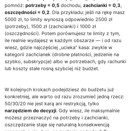
pomnóż:
potrzeby = 0,5
dochodu,
zachcianki = 0,3
,
oszczędności = 0,2
. Dla przykładu: jeśli na rękę masz
5000 zł, to limity wynoszą odpowiednio 2500 zł
(potrzeby), 1500 zł (zachcianki) i 1000 zł
(oszczędności). Potem porównujesz te limity z tym,
ile realnie wydajesz w każdym obszarze — i od razu
wiesz, gdzie najczęściej „ucieka” kasa: zwykle w
kategorii zachcianek (drobne płatności, jedzenie na
szybko, subskrypcje) albo w potrzebach, gdy rachunki
lub koszty stałe rosną szybciej niż budżet.
W kolejnych krokach podejdziesz do budżetu już
konkretniej, ale warto od razu zrozumieć jedną rzecz:
50/30/20 nie jest karą ani restrykcją, tylko
narzędziem do decyzji
. Gdy wiesz, ile maksymalnie
możesz przeznaczyć na potrzeby i zachcianki,
oszczędzanie staje się naturalną konsekwencją