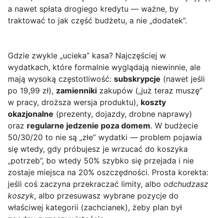
a nawet spłata drogiego kredytu — ważne, by
traktować to jak część budżetu, a nie „dodatek”.
Gdzie zwykle „ucieka” kasa? Najczęściej w
wydatkach, które formalnie wyglądają niewinnie, ale
mają wysoką częstotliwość:
subskrypcje
(nawet jeśli
po 19,99 zł),
zamienniki
zakupów („już teraz muszę”
w pracy, droższa wersja produktu),
koszty
okazjonalne
(prezenty, dojazdy, drobne naprawy)
oraz
regularne jedzenie poza domem
. W budżecie
50/30/20 to nie są „złe” wydatki — problem pojawia
się wtedy, gdy próbujesz je wrzucać do koszyka
„potrzeb”, bo wtedy 50% szybko się przejada i nie
zostaje miejsca na 20% oszczędności. Prosta korekta:
jeśli coś zaczyna przekraczać limity, albo
odchudzasz
koszyk
, albo przesuwasz wybrane pozycje do
właściwej kategorii (zachcianek), żeby plan był