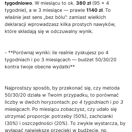
tygodniowo
. W miesiącu to ok.
380 zł
(95 × 4
tygodnie), a w 3 miesiące — prawie
1140 zł
. To
właśnie jest sens „bez bólu”: zamiast wielkich
deklaracji wprowadzasz kilka prostych nawyków,
które składają się w odczuwalny wynik.
- **Porównaj wyniki: ile realnie zyskujesz po 4
tygodniach i po 3 miesiącach — budżet 50/30/20
kontra twoje obecne wydatki**
Najprostszy sposób, by przekonać się, czy metoda
50/30/20
działa w Twoim przypadku, to porównać
liczby w dwóch horyzontach:
po 4 tygodniach
i
po 3
miesiącach
. Po miesiącu zobaczysz, czy udało się
utrzymać proporcje: potrzeby (50%), zachcianki
(30%) i oszczędności (20%). To zwykle wystarcza, by
wyłapać największe przecieki w budżecie, np.