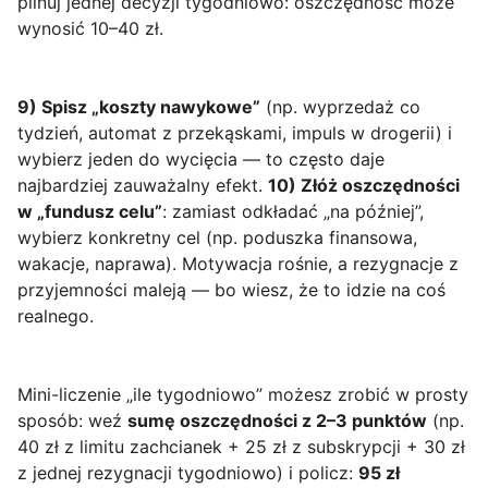
pilnuj jednej decyzji tygodniowo: oszczędność może
wynosić 10–40 zł.
9) Spisz „koszty nawykowe”
(np. wyprzedaż co
tydzień, automat z przekąskami, impuls w drogerii) i
wybierz jeden do wycięcia — to często daje
najbardziej zauważalny efekt.
10) Złóż oszczędności
w „fundusz celu”
: zamiast odkładać „na później”,
wybierz konkretny cel (np. poduszka finansowa,
wakacje, naprawa). Motywacja rośnie, a rezygnacje z
przyjemności maleją — bo wiesz, że to idzie na coś
realnego.
Mini-liczenie „ile tygodniowo” możesz zrobić w prosty
sposób: weź
sumę oszczędności z 2–3 punktów
(np.
40 zł z limitu zachcianek + 25 zł z subskrypcji + 30 zł
z jednej rezygnacji tygodniowo) i policz:
95 zł