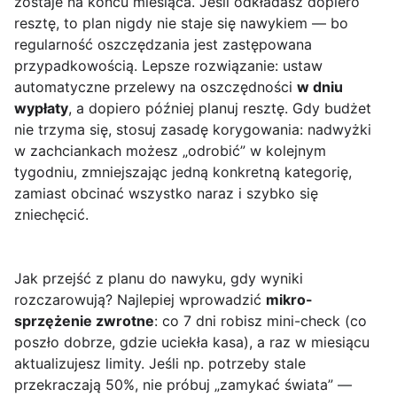
zostaje na końcu miesiąca. Jeśli odkładasz dopiero
resztę, to plan nigdy nie staje się nawykiem — bo
regularność oszczędzania jest zastępowana
przypadkowością. Lepsze rozwiązanie: ustaw
automatyczne przelewy na oszczędności
w dniu
wypłaty
, a dopiero później planuj resztę. Gdy budżet
nie trzyma się, stosuj zasadę korygowania: nadwyżki
w zachciankach możesz „odrobić” w kolejnym
tygodniu, zmniejszając jedną konkretną kategorię,
zamiast obcinać wszystko naraz i szybko się
zniechęcić.
Jak przejść z planu do nawyku, gdy wyniki
rozczarowują? Najlepiej wprowadzić
mikro-
sprzężenie zwrotne
: co 7 dni robisz mini-check (co
poszło dobrze, gdzie uciekła kasa), a raz w miesiącu
aktualizujesz limity. Jeśli np. potrzeby stale
przekraczają 50%, nie próbuj „zamykać świata” —