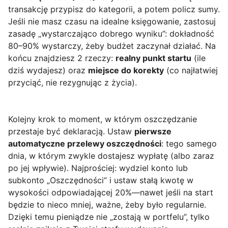
transakcję przypisz do kategorii, a potem policz sumy.
Jeśli nie masz czasu na idealne księgowanie, zastosuj
zasadę „wystarczająco dobrego wyniku”: dokładność
80–90% wystarczy, żeby budżet zaczynał działać. Na
końcu znajdziesz 2 rzeczy:
realny punkt startu
(ile
dziś wydajesz) oraz
miejsce do korekty
(co najłatwiej
przyciąć, nie rezygnując z życia).
Kolejny krok to moment, w którym oszczędzanie
przestaje być deklaracją. Ustaw
pierwsze
automatyczne przelewy oszczędności
: tego samego
dnia, w którym zwykle dostajesz wypłatę (albo zaraz
po jej wpływie). Najprościej: wydziel konto lub
subkonto „Oszczędności” i ustaw stałą kwotę w
wysokości odpowiadającej 20%—nawet jeśli na start
będzie to nieco mniej, ważne, żeby było regularnie.
Dzięki temu pieniądze nie „zostają w portfelu”, tylko