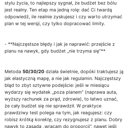
stylu życia, to najlepszy sygnał, że budżet bez bólu
jest realny. Ten etap ma jedną rolę: dać Ci twardą
odpowiedź,
ile realnie zyskujesz
i czy warto utrzymać
plan w tej wersji, czy tylko dopracować limity.
- **Najczęstsze błędy i jak je naprawić: przejście z
planu na nawyk, gdy budżet „nie trzyma się”**
Metoda
50/30/20
działa świetnie, dopóki traktujesz ją
jak elastyczną mapę, a nie jak regulamin. Najczęstszy
błąd to zbyt sztywne podejście: jeśli w miesiącu
wydarzy się wydatek „poza planem” (naprawa auta,
wyższy rachunek za prąd, zdrowie), to łatwo uznać,
że cały budżet się nie sprawdził. W praktyce
prawdziwy test polega na tym, jak reagujesz: czy
robisz
krótką korektę
, czy rezygnujesz z planu. Dobry
nawyk to zasada „wracam do proporcji”, nawet jeśli