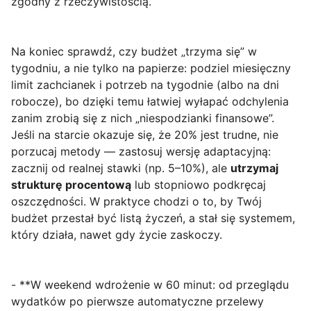
zgodny z rzeczywistością.
Na koniec sprawdź, czy budżet „trzyma się” w
tygodniu, a nie tylko na papierze: podziel miesięczny
limit zachcianek i potrzeb na tygodnie (albo na dni
robocze), bo dzięki temu łatwiej wyłapać odchylenia
zanim zrobią się z nich „niespodzianki finansowe”.
Jeśli na starcie okazuje się, że 20% jest trudne, nie
porzucaj metody — zastosuj wersję adaptacyjną:
zacznij od realnej stawki (np. 5–10%), ale
utrzymaj
strukturę procentową
lub stopniowo podkręcaj
oszczędności. W praktyce chodzi o to, by Twój
budżet przestał być listą życzeń, a stał się systemem,
który działa, nawet gdy życie zaskoczy.
- **W weekend wdrożenie w 60 minut: od przeglądu
wydatków po pierwsze automatyczne przelewy