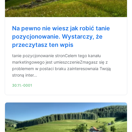
Na pewno nie wiesz jak robić tanie
pozycjonowanie. Wystarczy, że
przeczytasz ten wpis
tanie pozycjonowanie stronCelem tego kanału
marketingowego jest umieszczenieZmagasz się z
problemem w postaci braku zainteresownaia Twoją
stroną inter...
30.11.-0001