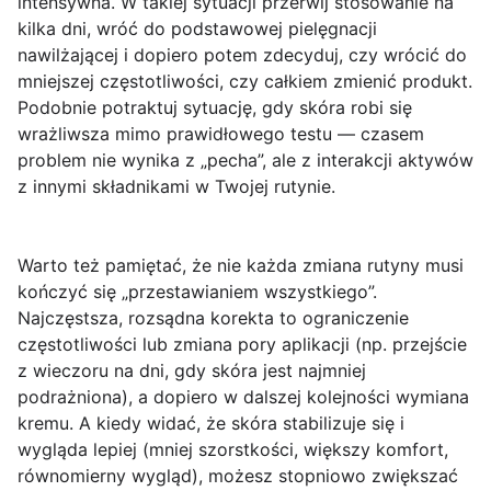
intensywna. W takiej sytuacji przerwij stosowanie na
kilka dni, wróć do podstawowej pielęgnacji
nawilżającej i dopiero potem zdecyduj, czy wrócić do
mniejszej częstotliwości, czy całkiem zmienić produkt.
Podobnie potraktuj sytuację, gdy skóra robi się
wrażliwsza mimo prawidłowego testu — czasem
problem nie wynika z „pecha”, ale z interakcji aktywów
z innymi składnikami w Twojej rutynie.
Warto też pamiętać, że nie każda zmiana rutyny musi
kończyć się „przestawianiem wszystkiego”.
Najczęstsza, rozsądna korekta to ograniczenie
częstotliwości lub zmiana pory aplikacji (np. przejście
z wieczoru na dni, gdy skóra jest najmniej
podrażniona), a dopiero w dalszej kolejności wymiana
kremu. A kiedy widać, że skóra stabilizuje się i
wygląda lepiej (mniej szorstkości, większy komfort,
równomierny wygląd), możesz stopniowo zwiększać