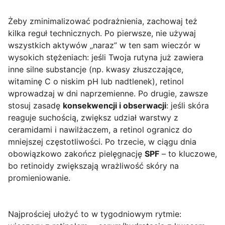
Żeby zminimalizować podrażnienia, zachowaj też
kilka reguł technicznych. Po pierwsze, nie używaj
wszystkich aktywów „naraz” w ten sam wieczór w
wysokich stężeniach: jeśli Twoja rutyna już zawiera
inne silne substancje (np. kwasy złuszczające,
witaminę C o niskim pH lub nadtlenek), retinol
wprowadzaj w dni naprzemienne. Po drugie, zawsze
stosuj zasadę
konsekwencji i obserwacji
: jeśli skóra
reaguje suchością, zwiększ udział warstwy z
ceramidami i nawilżaczem, a retinol ogranicz do
mniejszej częstotliwości. Po trzecie, w ciągu dnia
obowiązkowo zakończ pielęgnację
SPF
– to kluczowe,
bo retinoidy zwiększają wrażliwość skóry na
promieniowanie.
Najprościej ułożyć to w tygodniowym rytmie: