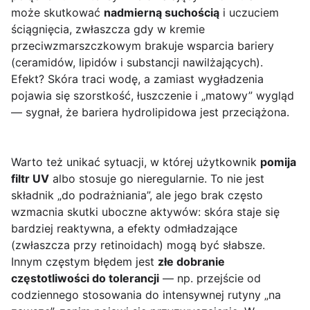
może skutkować
nadmierną suchością
i uczuciem
ściągnięcia, zwłaszcza gdy w kremie
przeciwzmarszczkowym brakuje wsparcia bariery
(ceramidów, lipidów i substancji nawilżających).
Efekt? Skóra traci wodę, a zamiast wygładzenia
pojawia się szorstkość, łuszczenie i „matowy” wygląd
— sygnał, że bariera hydrolipidowa jest przeciążona.
Warto też unikać sytuacji, w której użytkownik
pomija
filtr UV
albo stosuje go nieregularnie. To nie jest
składnik „do podrażniania”, ale jego brak często
wzmacnia skutki uboczne aktywów: skóra staje się
bardziej reaktywna, a efekty odmładzające
(zwłaszcza przy retinoidach) mogą być słabsze.
Innym częstym błędem jest
złe dobranie
częstotliwości do tolerancji
— np. przejście od
codziennego stosowania do intensywnej rutyny „na