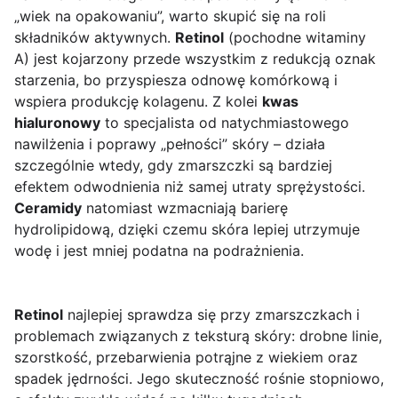
„wiek na opakowaniu”, warto skupić się na roli
składników aktywnych.
Retinol
(pochodne witaminy
A) jest kojarzony przede wszystkim z redukcją oznak
starzenia, bo przyspiesza odnowę komórkową i
wspiera produkcję kolagenu. Z kolei
kwas
hialuronowy
to specjalista od natychmiastowego
nawilżenia i poprawy „pełności” skóry – działa
szczególnie wtedy, gdy zmarszczki są bardziej
efektem odwodnienia niż samej utraty sprężystości.
Ceramidy
natomiast wzmacniają barierę
hydrolipidową, dzięki czemu skóra lepiej utrzymuje
wodę i jest mniej podatna na podrażnienia.
Retinol
najlepiej sprawdza się przy zmarszczkach i
problemach związanych z teksturą skóry: drobne linie,
szorstkość, przebarwienia potrąjne z wiekiem oraz
spadek jędrności. Jego skuteczność rośnie stopniowo,