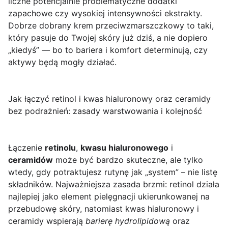
liczne potencjalnie problematyczne dodatki
zapachowe czy wysokiej intensywności ekstrakty.
Dobrze dobrany krem przeciwzmarszczkowy to taki,
który
pasuje do Twojej skóry już dziś
, a nie dopiero
„kiedyś” — bo to bariera i komfort determinują, czy
aktywy będą mogły działać.
Jak łączyć retinol i kwas hialuronowy oraz ceramidy
bez podrażnień: zasady warstwowania i kolejność
Łączenie
retinolu
,
kwasu hialuronowego
i
ceramidów
może być bardzo skuteczne, ale tylko
wtedy, gdy potraktujesz rutynę jak „system” – nie listę
składników. Najważniejsza zasada brzmi: retinol działa
najlepiej jako element pielęgnacji ukierunkowanej na
przebudowę skóry, natomiast kwas hialuronowy i
ceramidy wspierają
barierę hydrolipidową
oraz