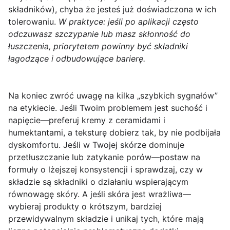
składników), chyba że jesteś już doświadczona w ich
tolerowaniu.
W praktyce: jeśli po aplikacji często
odczuwasz szczypanie lub masz skłonność do
łuszczenia, priorytetem powinny być składniki
łagodzące i odbudowujące barierę.
Na koniec zwróć uwagę na kilka „szybkich sygnałów”
na etykiecie. Jeśli Twoim problemem jest suchość i
napięcie—preferuj kremy z
ceramidami
i
humektantami, a teksturę dobierz tak, by nie podbijała
dyskomfortu. Jeśli w Twojej skórze dominuje
przetłuszczanie lub zatykanie porów—postaw na
formuły o lżejszej konsystencji i sprawdzaj, czy w
składzie są składniki o działaniu wspierającym
równowagę skóry. A jeśli skóra jest wrażliwa—
wybieraj produkty o krótszym, bardziej
przewidywalnym składzie i unikaj tych, które mają