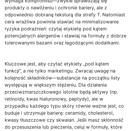
wymaga kompromisu—zwykle sprawdzają się
produkty o nawilżeniu i ochronie bariery, ale z
odpowiednio dobraną teksturą dla strefy T. Natomiast
cera
wrażliwa
powinna stawiać na minimalizowanie
ryzyka podrażnień: czytaj etykietę pod kątem
potencjalnych alergenów i stawiaj na formuły z dobrze
tolerowanymi bazami oraz łagodzącymi dodatkami.
Kluczowe jest, aby czytać etykiety „pod kątem
funkcji”, a nie tylko marketingu. Zwracaj uwagę na
kolejność składników
—substancje na początku listy
występują w większym stężeniu. Dla działania
przeciwzmarszczkowego istotne będą aktywy (np.
retinoidy, kwas hialuronowy, peptydy), ale w
przypadku każdego typu skóry równie ważne jest, co
buduje i utrzymuje barierę:
ceramidy
,
cholesterol
,
kwasy tłuszczowe
czy
skwalan
. Jeśli masz skłonność
do przesuszenia lub pieczenia, celuj w formuły, które