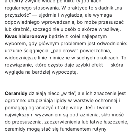
a efekty zwykle widać po kilku tygodniach
regularnego stosowania. W praktyce to składnik „na
przyszłość” — ujędrnia i wygładza, ale wymaga
odpowiedniego wprowadzania, bo może przesuszać
lub drażnić, szczególnie u osób o skórze wrażliwej.
Kwas hialuronowy
będzie z kolei najlepszym
wyborem, gdy głównym problemem jest odwodnienie:
uczucie ściągnięcia, „papierowa” powierzchnia,
widoczniejsze linie mimiczne w suchych okolicach. To
rozwiązanie, które często daje szybki efekt — skóra
wygląda na bardziej wypoczętą.
Ceramidy
działają nieco „w tle”, ale ich znaczenie jest
ogromne: uzupełniają lipidy w warstwie ochronnej i
pomagają ograniczyć utratę wody. Jeśli Twoim
największym wyzwaniem są podrażnienia, skłonność
do przesuszenia, zaczerwienienia lub łatwe łuszczenie,
ceramidy mogą stać się fundamentem rutyny