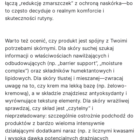
łączą „redukcję zmarszczek” z ochroną naskórka—bo
to często decyduje o realnym komforcie i
skuteczności rutyny.
Warto też ocenić, czy produkt jest spójny z Twoimi
potrzebami skórnymi. Dla skóry suchej szukaj
informacji o właściwościach nawilżających i
odbudowujących (np. „barrier support”, „moisture
complex”) oraz składników humektantowych i
lipidowych. Dla skóry tłustej i mieszanej—zwracaj
uwagę na to, czy krem ma lekką bazę (np. żelowo-
kremową), a w składzie znajdziesz antyoksydanty i
wyrównujące teksturę elementy. Dla skóry wrażliwej
sprawdzaj, czy skład jest „czytelny” i
nieprzeładowany: szczególnie ostrożnie podchodź do
produktów z bardzo wieloma intensywnie
działającymi dodatkami naraz (np. z licznymi kwasami
i wysoką dawką potencjalnych drażniących