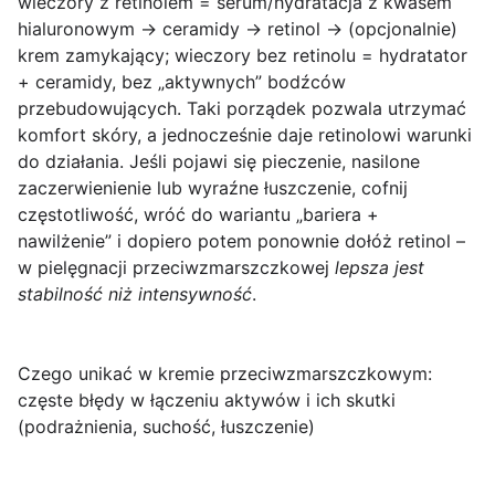
wieczory z retinolem = serum/hydratacja z kwasem
hialuronowym → ceramidy → retinol → (opcjonalnie)
krem zamykający; wieczory bez retinolu = hydratator
+ ceramidy, bez „aktywnych” bodźców
przebudowujących. Taki porządek pozwala utrzymać
komfort skóry, a jednocześnie daje retinolowi warunki
do działania. Jeśli pojawi się pieczenie, nasilone
zaczerwienienie lub wyraźne łuszczenie, cofnij
częstotliwość, wróć do wariantu „bariera +
nawilżenie” i dopiero potem ponownie dołóż retinol –
w pielęgnacji przeciwzmarszczkowej
lepsza jest
stabilność niż intensywność
.
Czego unikać w kremie przeciwzmarszczkowym:
częste błędy w łączeniu aktywów i ich skutki
(podrażnienia, suchość, łuszczenie)