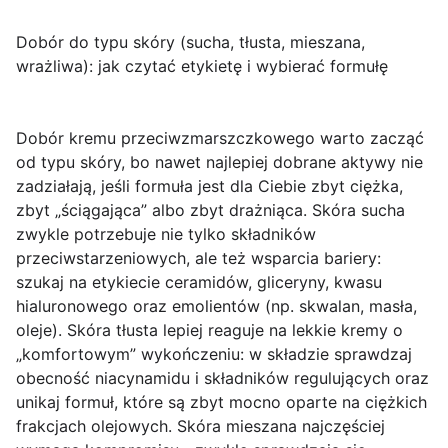
Dobór do typu skóry (sucha, tłusta, mieszana,
wrażliwa): jak czytać etykietę i wybierać formułę
Dobór kremu przeciwzmarszczkowego warto zacząć
od
typu skóry
, bo nawet najlepiej dobrane aktywy nie
zadziałają, jeśli formuła jest dla Ciebie zbyt ciężka,
zbyt „ściągająca” albo zbyt drażniąca. Skóra
sucha
zwykle potrzebuje nie tylko składników
przeciwstarzeniowych, ale też wsparcia bariery:
szukaj na etykiecie
ceramidów
,
gliceryny
,
kwasu
hialuronowego
oraz emolientów (np. skwalan, masła,
oleje). Skóra
tłusta
lepiej reaguje na lekkie kremy o
„komfortowym” wykończeniu: w składzie sprawdzaj
obecność
niacynamidu
i składników regulujących oraz
unikaj formuł, które są zbyt mocno oparte na ciężkich
frakcjach olejowych. Skóra
mieszana
najczęściej