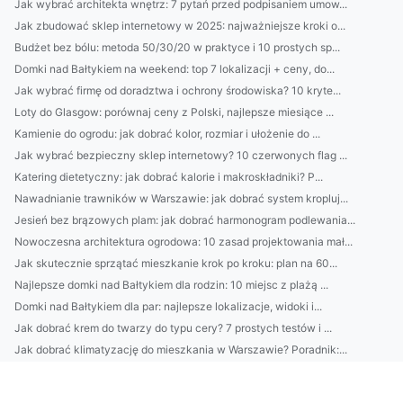
Jak wybrać architekta wnętrz: 7 pytań przed podpisaniem umow...
Jak zbudować sklep internetowy w 2025: najważniejsze kroki o...
Budżet bez bólu: metoda 50/30/20 w praktyce i 10 prostych sp...
Domki nad Bałtykiem na weekend: top 7 lokalizacji + ceny, do...
Jak wybrać firmę od doradztwa i ochrony środowiska? 10 kryte...
Loty do Glasgow: porównaj ceny z Polski, najlepsze miesiące ...
Kamienie do ogrodu: jak dobrać kolor, rozmiar i ułożenie do ...
Jak wybrać bezpieczny sklep internetowy? 10 czerwonych flag ...
Katering dietetyczny: jak dobrać kalorie i makroskładniki? P...
Nawadnianie trawników w Warszawie: jak dobrać system kropluj...
Jesień bez brązowych plam: jak dobrać harmonogram podlewania...
Nowoczesna architektura ogrodowa: 10 zasad projektowania mał...
Jak skutecznie sprzątać mieszkanie krok po kroku: plan na 60...
Najlepsze domki nad Bałtykiem dla rodzin: 10 miejsc z plażą ...
Domki nad Bałtykiem dla par: najlepsze lokalizacje, widoki i...
Jak dobrać krem do twarzy do typu cery? 7 prostych testów i ...
Jak dobrać klimatyzację do mieszkania w Warszawie? Poradnik:...
Pakowanie i logistyka: mniej odpadów bez utraty standardów
Catering dietetyczny: jak dobrać dietę do celu (redukcja/mas...