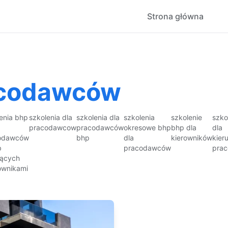
Strona główna
acodawców
enia bhp
szkolenia dla
szkolenia dla
szkolenia
szkolenie
szko
pracodawcow
pracodawców
okresowe bhp
bhp dla
dla
odawców
bhp
dla
kierowników
kier
b
pracodawców
prac
jących
ownikami