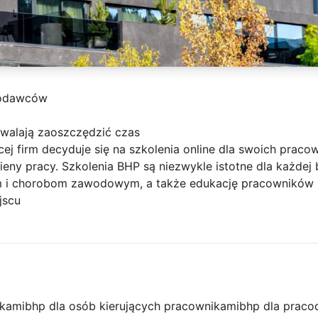
codawców
zwalają zaoszczędzić czas
cej firm decyduje się na szkolenia online dla swoich prac
ieny pracy. Szkolenia BHP są niezwykle istotne dla każdej
 i chorobom zawodowym, a także edukację pracowników n
jscu
ikami
bhp dla osób kierujących pracownikami
bhp dla prac