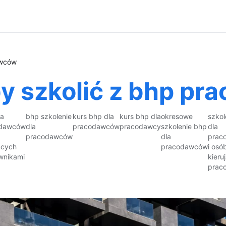
awców
 szkolić z bhp pr
la
bhp szkolenie
kurs bhp dla
kurs bhp dla
okresowe
szkol
odawców
dla
pracodawców
pracodawcy
szkolenie bhp
dla
pracodawców
dla
prac
ących
pracodawców
i osó
wnikami
kieru
prac