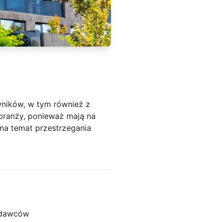
owników, w tym również z
 branży, ponieważ mają na
a temat przestrzegania
odawców