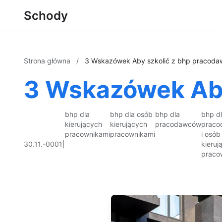
Schody
Strona główna
/
3 Wskazówek Aby szkolić z bhp pracod
3 Wskazówek Aby
bhp dla
bhp dla osób
bhp dla
bhp d
kierujących
kierujących
pracodawców
prac
pracownikami
pracownikami
i osób
30.11.-0001
|
kieruj
praco