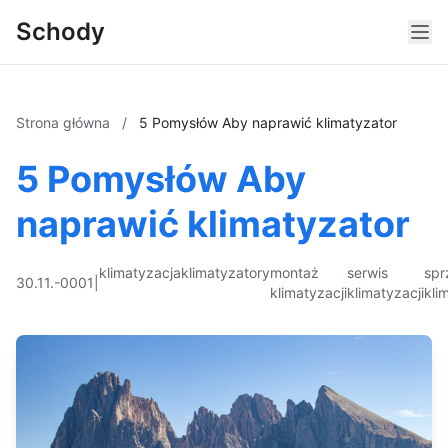
Schody
Strona główna
/
5 Pomysłów Aby naprawić klimatyzator
5 Pomysłów Aby
naprawić klimatyzator
klimatyzacja
klimatyzatory
montaż
serwis
spr
30.11.-0001
|
klimatyzacji
klimatyzacji
kli