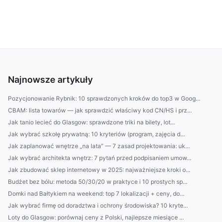
Najnowsze artykuły
Pozycjonowanie Rybnik: 10 sprawdzonych kroków do top3 w Goog...
CBAM: lista towarów — jak sprawdzić właściwy kod CN/HS i prz...
Jak tanio lecieć do Glasgow: sprawdzone triki na bilety, lot...
Jak wybrać szkołę prywatną: 10 kryteriów (program, zajęcia d...
Jak zaplanować wnętrze „na lata” — 7 zasad projektowania: uk...
Jak wybrać architekta wnętrz: 7 pytań przed podpisaniem umow...
Jak zbudować sklep internetowy w 2025: najważniejsze kroki o...
Budżet bez bólu: metoda 50/30/20 w praktyce i 10 prostych sp...
Domki nad Bałtykiem na weekend: top 7 lokalizacji + ceny, do...
Jak wybrać firmę od doradztwa i ochrony środowiska? 10 kryte...
Loty do Glasgow: porównaj ceny z Polski, najlepsze miesiące ...