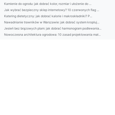
Kamienie do ogrodu: jak dobrać kolor, rozmiar i ułożenie do ...
Jak wybrać bezpieczny sklep internetowy? 10 czerwonych flag ...
Katering dietetyczny: jak dobrać kalorie i makroskładniki? P...
Nawadnianie trawników w Warszawie: jak dobrać system kropluj...
Jesień bez brązowych plam: jak dobrać harmonogram podlewania...
Nowoczesna architektura ogrodowa: 10 zasad projektowania mał...
Jak skutecznie sprzątać mieszkanie krok po kroku: plan na 60...
Najlepsze domki nad Bałtykiem dla rodzin: 10 miejsc z plażą ...
Domki nad Bałtykiem dla par: najlepsze lokalizacje, widoki i...
Jak dobrać krem do twarzy do typu cery? 7 prostych testów i ...
Jak dobrać klimatyzację do mieszkania w Warszawie? Poradnik:...
Pakowanie i logistyka: mniej odpadów bez utraty standardów
Catering dietetyczny: jak dobrać dietę do celu (redukcja/mas...
Kamienie do ogrodu: jak dobrać kolor i kształt do stylu pose...
Jak wybrać platformę e-commerce (Shoper, WooCommerce, Shopif...
10 sekund rano: 5 prostych kroków pielęgnacji, które realnie...
Jak dobrać krem przeciwzmarszczkowy do wieku i typu skóry? S...
7) CBAM w 2026: co się zmienia w certyfikatach i w obowiązka...
3) BDO Estonia a compliance: najczęstsze błędy i jak ich uni...