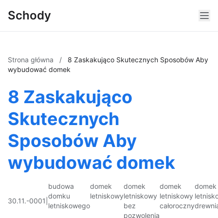
Schody
Strona główna
/
8 Zaskakująco Skutecznych Sposobów Aby
wybudować domek
8 Zaskakująco
Skutecznych
Sposobów Aby
wybudować domek
budowa
domek
domek
domek
domek
domku
letniskowy
letniskowy
letniskowy
letnis
30.11.-0001
|
letniskowego
bez
całoroczny
drewni
pozwolenia