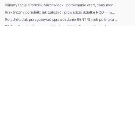
Klimatyzacja Grodzisk Mazowiecki: porównanie ofert, ceny mon...
Praktyczny poradnik: jak założyć i prowadzić działkę ROD — w...
Poradnik: Jak przygotować sprawozdanie RENTRI krok po kroku ...
BDO w Czechach: przewodnik dla polskich firm — rejestracja, ...
Najlepsze serum na zmarszczki 40+: składniki, które naprawdę...
DIY: Jak zbudować trwałe i stylowe meble ogrodowe z palet — ...
Outsourcing obsługi ochrony środowiska dla firm: jak obniżyć...
Dlaczego w 2022 warto zakupić klimatyzację?
Zwykły Chłopak Chciał chłodzić co2. Przypadkowo Odkrył 1 Dzi...
Czy w 2025 warto poświęcić czas aby wdrożyć eudr
10 Faktów, Które Zmienią Wszystko Co Myślałeś O Tym Jak kupi...
Czy można leczyć dzieci rano?
Jak zadbać o rośliny domowe - zmiany w 2025
Wartość tego jak szkolić się w 2024
En ny tilnærming i 2023 for hvordan du kjøper møbler til hje...
Szukam informacji jak wykonywać trening
Jak ogarnąć prawo - ważne zmiany
Czy są zmiany jak zamontować klimatyzację?