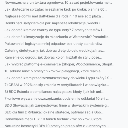
Nowoczesna architektura ogrodowa: 10 zasad projektowania mał...
Jak skutecznie sprzątać mieszkanie krok po kroku: plan na 60...
Najlepsze domki nad Bałtykiem dla rodzin: 10 miejsc z plażą ...
Domki nad Bałtykiem dla par: najlepsze lokalizacje, widoki i...
Jak dobrać krem do twarzy do typu cery? 7 prostych testów i ...
Jak dobrać klimatyzację do mieszkania w Warszawie? Poradnik:...
Pakowanie i logistyka: mniej odpadów bez utraty standardów
Catering dietetyczny: jak dobrać dietę do celu (redukcja/mas...
Kamienie do ogrodu: jak dobrać kolor i kształt do stylu pose...
Jak wybrać platformę e-commerce (Shoper, WooCommerce, Shopif...
10 sekund rano: 5 prostych kroków pielęgnacji, które realnie...
Jak dobrać krem przeciwzmarszczkowy do wieku i typu skóry? S...
7) CBAM w 2026: co się zmienia w certyfikatach i w obowiązka...
3) BDO Estonia a compliance: najczęstsze błędy i jak ich uni...
7-dniowe wyzwanie oszczędzania: codziennie odkładaj 10 zł i ...
BDO Słowacja: jak zarejestrować firmę w słowackim systemie g...
SEO dla firm z Rybnika: lokalne strategie, optymalizacja Goo...
Odnawianie mebli DIY: 10 tanich technik krok po kroku, które...
Naturalne kosmetyki DIY: 10 prostych przepisów z kuchennych ...