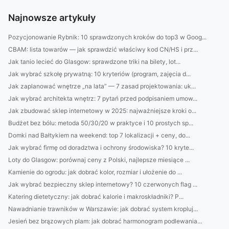
Najnowsze artykuły
Pozycjonowanie Rybnik: 10 sprawdzonych kroków do top3 w Goog...
CBAM: lista towarów — jak sprawdzić właściwy kod CN/HS i prz...
Jak tanio lecieć do Glasgow: sprawdzone triki na bilety, lot...
Jak wybrać szkołę prywatną: 10 kryteriów (program, zajęcia d...
Jak zaplanować wnętrze „na lata” — 7 zasad projektowania: uk...
Jak wybrać architekta wnętrz: 7 pytań przed podpisaniem umow...
Jak zbudować sklep internetowy w 2025: najważniejsze kroki o...
Budżet bez bólu: metoda 50/30/20 w praktyce i 10 prostych sp...
Domki nad Bałtykiem na weekend: top 7 lokalizacji + ceny, do...
Jak wybrać firmę od doradztwa i ochrony środowiska? 10 kryte...
Loty do Glasgow: porównaj ceny z Polski, najlepsze miesiące ...
Kamienie do ogrodu: jak dobrać kolor, rozmiar i ułożenie do ...
Jak wybrać bezpieczny sklep internetowy? 10 czerwonych flag ...
Katering dietetyczny: jak dobrać kalorie i makroskładniki? P...
Nawadnianie trawników w Warszawie: jak dobrać system kropluj...
Jesień bez brązowych plam: jak dobrać harmonogram podlewania...