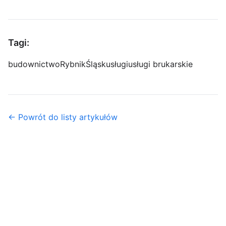
Tagi:
budownictwo
Rybnik
Śląsk
usługi
usługi brukarskie
← Powrót do listy artykułów