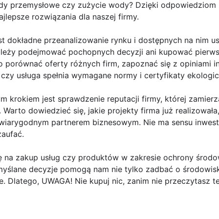
dy przemysłowe czy zużycie wody? Dzięki odpowiedziom n
jlepsze rozwiązania dla naszej firmy.
t dokładne przeanalizowanie rynku i dostępnych na nim u
ależy podejmować pochopnych decyzji ani kupować pierws
 porównać oferty różnych firm, zapoznać się z opiniami i
czy usługa spełnia wymagane normy i certyfikaty ekologic
ym krokiem jest sprawdzenie reputacji firmy, której zamie
 Warto dowiedzieć się, jakie projekty firma już realizował
 wiarygodnym partnerem biznesowym. Nie ma sensu inwest
zaufać.
ę na zakup usług czy produktów w zakresie ochrony środ
myślane decyzje pomogą nam nie tylko zadbać o środowisko
e. Dlatego, UWAGA! Nie kupuj nic, zanim nie przeczytasz te