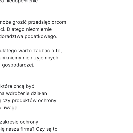
a niedopełnienie
może grozić przedsiębiorcom
i. Dlatego niezmiernie
m doradztwa podatkowego.
 dlatego warto zadbać o to,
 unikniemy nieprzyjemnych
i gospodarczej.
 które chcą być
 na wdrożenie działań
ug czy produktów ochrony
ć uwagę.
 zakresie ochrony
ię nasza firma? Czy są to