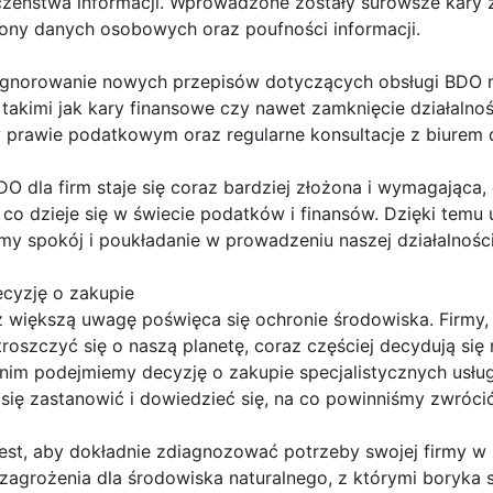
zeństwa informacji. Wprowadzone zostały surowsze kary z
ony danych osobowych oraz poufności informacji.
ignorowanie nowych przepisów dotyczących obsługi BDO 
kimi jak kary finansowe czy nawet zamknięcie działalnośc
w prawie podatkowym oraz regularne konsultacje z biure
DO dla firm staje się coraz bardziej złożona i wymagająca,
co dzieje się w świecie podatków i finansów. Dzięki temu
y spokój i poukładanie w prowadzeniu naszej działalnośc
cyzję o zakupie
z większą uwagę poświęca się ochronie środowiska. Firmy,
troszczyć się o naszą planetę, coraz częściej decydują się
nim podejmiemy decyzję o zakupie specjalistycznych usł
się zastanowić i dowiedzieć się, na co powinniśmy zwróci
jest, aby dokładnie zdiagnozować potrzeby swojej firmy w
zagrożenia dla środowiska naturalnego, z którymi boryka s