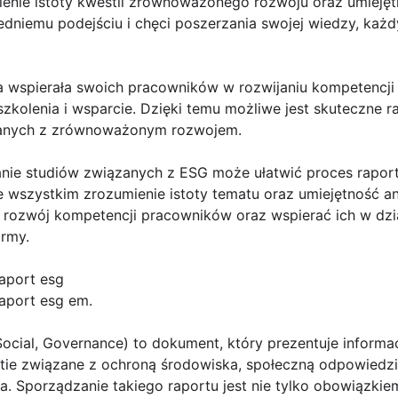
ienie istoty kwestii zrównoważonego rozwoju oraz umiejęt
edniemu podejściu i chęci poszerzania swojej wiedzy, ka
ma wspierała swoich pracowników w rozwijaniu kompetencj
kolenia i wsparcie. Dzięki temu możliwe jest skuteczne r
zanych z zrównoważonym rozwojem.
ie studiów związanych z ESG może ułatwić proces raporto
de wszystkim zrozumienie istoty tematu oraz umiejętność an
rozwój kompetencji pracowników oraz wspierać ich w dzi
rmy.
raport esg
raport esg em.
ocial, Governance) to dokument, który prezentuje informa
ie związane z ochroną środowiska, społeczną odpowiedzi
. Sporządzanie takiego raportu jest nie tylko obowiązkiem 