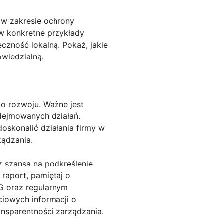
 w zakresie ochrony
aw konkretne przykłady
czność lokalną. Pokaż, jakie
wiedzialną.
o rozwoju. Ważne jest
dejmowanych działań.
doskonalić działania firmy w
ządzania.
z szansa na podkreślenie
raport, pamiętaj o
SG oraz regularnym
ciowych informacji o
ansparentności zarządzania.