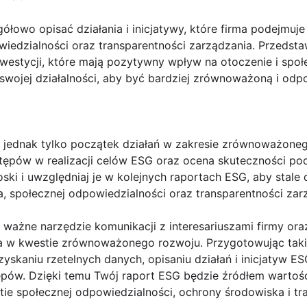
łowo opisać działania i inicjatywy, które firma podejmuje
wiedzialności oraz transparentności zarządzania. Przedst
estycji, które mają pozytywny wpływ na otoczenie i społe
swojej działalności, aby być bardziej zrównoważoną i odpo
 jednak tylko początek działań w zakresie zrównoważoneg
tępów w realizacji celów ESG oraz ocena skuteczności po
oski i uwzględniaj je w kolejnych raportach ESG, aby stale 
, społecznej odpowiedzialności oraz transparentności zar
ważne narzędzie komunikacji z interesariuszami firmy ora
 w kwestie zrównoważonego rozwoju. Przygotowując taki 
yskaniu rzetelnych danych, opisaniu działań i inicjatyw E
ępów. Dzięki temu Twój raport ESG będzie źródłem wartoś
ie społecznej odpowiedzialności, ochrony środowiska i tr