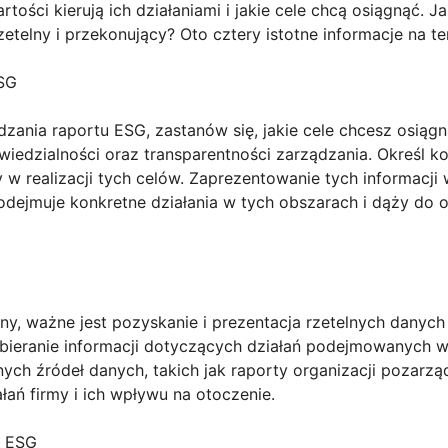
rtości kierują ich działaniami i jakie cele chcą osiągnąć.
zetelny i przekonujący? Oto cztery istotne informacje na te
ESG
zania raportu ESG, zastanów się, jakie cele chcesz osiąg
iedzialności oraz transparentności zarządzania. Określ k
w realizacji tych celów. Zaprezentowanie tych informacji
odejmuje konkretne działania w tych obszarach i dąży do 
, ważne jest pozyskanie i prezentacja rzetelnych danych i 
 zbieranie informacji dotyczących działań podejmowanych
ych źródeł danych, takich jak raporty organizacji pozarz
łań firmy i ich wpływu na otoczenie.
y ESG