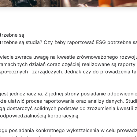
trzebne są
rzebne są studia? Czy żeby raportować ESG potrzebne są
świecie zwraca uwagę na kwestie zrównoważonego rozwoju
ramach tych działań coraz częściej realizowane są raporty 
połecznych i zarządczych. Jednak czy do prowadzenia ta
jest jednoznaczna. Z jednej strony posiadanie odpowiednie
e ułatwić proces raportowania oraz analizy danych. Studi
ogą dostarczyć solidnych podstaw do zrozumienia kwestii 
dpowiedzialnością korporacyjną.
mogu posiadania konkretnego wykształcenia w celu prowadz