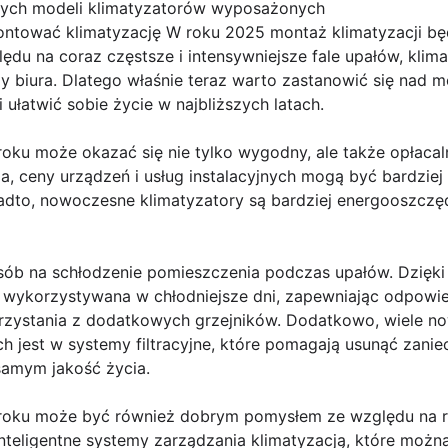
ych modeli klimatyzatorów wyposażonych
tować klimatyzację W roku 2025 montaż klimatyzacji będ
u na coraz częstsze i intensywniejsze fale upałów, klima
biura. Dlatego właśnie teraz warto zastanowić się nad m
ułatwić sobie życie w najbliższych latach.
oku może okazać się nie tylko wygodny, ale także opłacaln
a, ceny urządzeń i usług instalacyjnych mogą być bardziej
adto, nowoczesne klimatyzatory są bardziej energooszczęd
osób na schłodzenie pomieszczenia podczas upałów. Dzięki 
 wykorzystywana w chłodniejsze dni, zapewniając odpowi
rzystania z dodatkowych grzejników. Dodatkowo, wiele n
jest w systemy filtracyjne, które pomagają usunąć zaniec
samym jakość życia.
roku może być również dobrym pomysłem ze względu na ro
inteligentne systemy zarządzania klimatyzacją, które moż