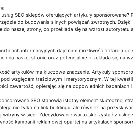
na
 usług SEO sklepów oferujących artykuły sponsorowane? P
rzędzie do budowania silnych powiązań zwrotnych. Dzięk
 do naszej strony, co przekłada się na wzrost autorytetu 
rtalach informacyjnych daje nam możliwość dotarcia do 
uch na naszej stronie oraz potencjalnie przekłada się na w
akość artykułów ma kluczowe znaczenie. Artykuły sponso
 pod względem treściowym i merytorycznym. W tej kwesti
ści zawartość, opierając się na odpowiednich badaniach i
onsorowane SEO stanowią istotny element skutecznej strat
lega nie tylko na link buildingu, ale również na pozyskiwa
ej witryny w sieci. Zdecydowanie warto skorzystać z usłu
ywność kampanii reklamowej opartej na artykułach sponso