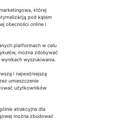
marketingowa, której
ptymalizacją pod kątem
j obecności online i
anych platformach w celu
artykułów, można zdobywać
w wynikach wyszukiwania.
rwszą i najważniejszą
rzez umieszczenie
erować użytkowników
ólnie atrakcyjna dla
tingowej można zbudować