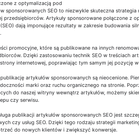
czone z optymalizacją pod
ów sponsorowanych SEO to niezwykle skuteczna strategia 
ej przedsiębiorców. Artykuły sponsorowane połączone z o
SEO) dają imponujące rezultaty w zakresie budowania silne
.
eści promocyjne, które są publikowane na innych renomow
odbiorców. Dzięki zastosowaniu technik SEO w treściach 
 strony internetowej, poprawiając tym samym jej pozycję 
z publikację artykułów sponsorowanych są nieocenione. Pie
idoczności marki oraz ruchu organicznego na stronie. Pop
cych do naszej witryny wewnątrz artykułów, możemy ski
epu czy serwisu.
sługa publikacji artykułów sponsorowanych SEO jest szczeg
owych czy usług SEO. Dzięki tego rodzaju strategii marke
otrzeć do nowych klientów i zwiększyć konwersje.