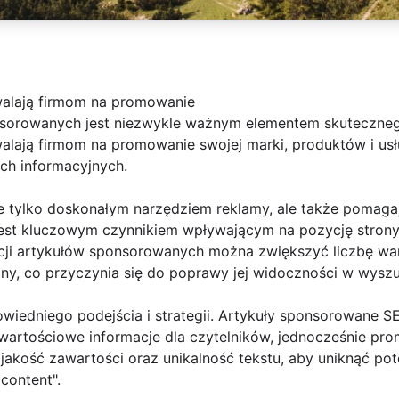
alają firmom na promowanie
sorowanych jest niezwykle ważnym elementem skutecznego
lają firmom na promowanie swojej marki, produktów i us
ach informacyjnych.
e tylko doskonałym narzędziem reklamy, ale także pomaga
 jest kluczowym czynnikiem wpływającym na pozycję strony
acji artykułów sponsorowanych można zwiększyć liczbę wa
ny, co przyczynia się do poprawy jej widoczności w wysz
iedniego podejścia i strategii. Artykuły sponsorowane 
wartościowe informacje dla czytelników, jednocześnie pro
o jakość zawartości oraz unikalność tekstu, aby uniknąć p
content".