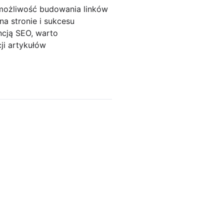
 możliwość budowania linków
a stronie i sukcesu
ncją SEO, warto
ji artykułów