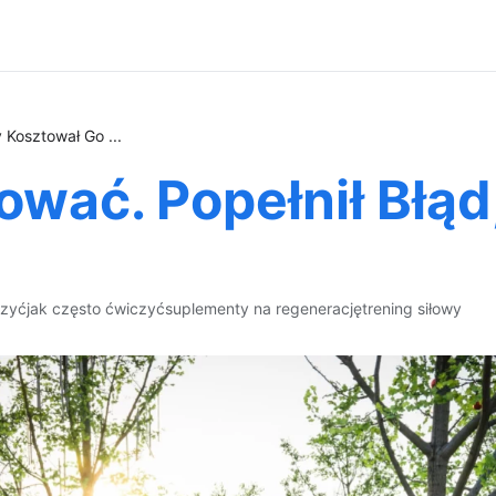
y Kosztował Go ...
ować. Popełnił Błąd
czyć
jak często ćwiczyć
suplementy na regenerację
trening siłowy