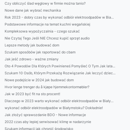
Czy obliczyć ślad węglowy w firmie można tanio?
Nowe dane jak wybrać mechanika
Rok 2023 - dobry czas by wykonać odbiór elektroodpadów w Bia...
Podstawowe informacje na temat kuchni wegańskiej
Kompleksowa wypożyczalnia - czego szukać
Nie Czytaj Tego Jeśli NIE Chcesz kupić sprzęt audio
Lepsze metody jak budować dom
Szukam sposóbów jak raportować do cbam
Jak jeść zdrowo - ważne zmiany
Oto 4 Powodów Dla Których Powinieneś Pomyśleć O Tym Jak lata...
Szukam 10 Osób, Którym Przekażę Rozwiązanie Jak leczyć dziec...
Nowe podejście w 2024 jak budować dom
Hvor lenge trenger du å kjøpe hjemmekontormøbler?
Jak w 2023 być fit na sto procent!
Dlaczego w 2023 warto wykonać odbiór elektroodpadów w Biały...
wykonać odbiór elektroodpadów w Białymstoku? Dokładnie!
Jak złożyć sprawozdanie BDO - Nowe informacje
2022 czas aby lepiej serwisować klimę w nadarzynie
Szukam informacji jak chronić środowisko