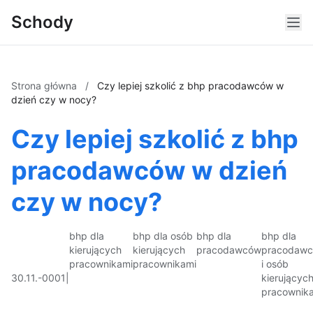
Schody
Strona główna
/
Czy lepiej szkolić z bhp pracodawców w
dzień czy w nocy?
Czy lepiej szkolić z bhp
pracodawców w dzień
czy w nocy?
bhp dla
bhp dla osób
bhp dla
bhp dla
kierujących
kierujących
pracodawców
pracodaw
pracownikami
pracownikami
i osób
30.11.-0001
|
kierującyc
pracownik