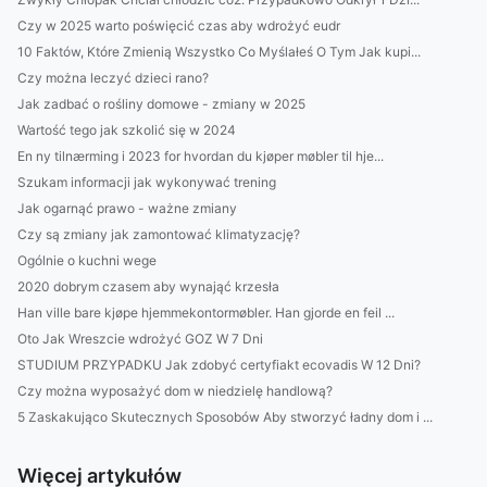
Czy w 2025 warto poświęcić czas aby wdrożyć eudr
10 Faktów, Które Zmienią Wszystko Co Myślałeś O Tym Jak kupi...
Czy można leczyć dzieci rano?
Jak zadbać o rośliny domowe - zmiany w 2025
Wartość tego jak szkolić się w 2024
En ny tilnærming i 2023 for hvordan du kjøper møbler til hje...
Szukam informacji jak wykonywać trening
Jak ogarnąć prawo - ważne zmiany
Czy są zmiany jak zamontować klimatyzację?
Ogólnie o kuchni wege
2020 dobrym czasem aby wynająć krzesła
Han ville bare kjøpe hjemmekontormøbler. Han gjorde en feil ...
Oto Jak Wreszcie wdrożyć GOZ W 7 Dni
STUDIUM PRZYPADKU Jak zdobyć certyfiakt ecovadis W 12 Dni?
Czy można wyposażyć dom w niedzielę handlową?
5 Zaskakująco Skutecznych Sposobów Aby stworzyć ładny dom i ...
Więcej artykułów