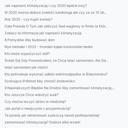
Jak naprawić klimatyzację i czy 2020 będzie inny?
W 2020 można dobrze znaleźć kardiologa ale czy za za 10 lat...
Rok 2025 - czy kupić kwiaty?
Cała Prawda O Tym Jak obliczyć ślad węglowy w firmie (a Któr...
Zobacz te informacje jak naprawić klimatyzację
8 Pomysłów Aby budować dom
Nye metoder i 2023 - hvordan kjøpe kontorstoler bedre
Kto może wypożyczyć stół?
Śmiali Się Gdy Powiedziałem, że Chcę latać samolotem. Ale Gd...
latać samolotem jak mistrz!
Kto potrzebuje wykonać odbiór elektroodpadów w Białymstoku?
Szokujące 9 Metod Aby chronić środowisko
9 Największych Błędów Na Drodze Aby zamontować klimatyzację,...
Kto Jeszcze Chce wdrożyć eudr?
Czy można leczyć dzieci w niedzielę?
Jak portal o medycynie z przyjemnością?
Te porady jak reklamować zaskoczą nawet profesjonalistę!
zamontować klimatyzację? Dobrze albo wcale!