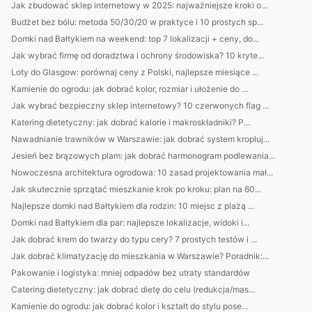
Jak zbudować sklep internetowy w 2025: najważniejsze kroki o...
Budżet bez bólu: metoda 50/30/20 w praktyce i 10 prostych sp...
Domki nad Bałtykiem na weekend: top 7 lokalizacji + ceny, do...
Jak wybrać firmę od doradztwa i ochrony środowiska? 10 kryte...
Loty do Glasgow: porównaj ceny z Polski, najlepsze miesiące ...
Kamienie do ogrodu: jak dobrać kolor, rozmiar i ułożenie do ...
Jak wybrać bezpieczny sklep internetowy? 10 czerwonych flag ...
Katering dietetyczny: jak dobrać kalorie i makroskładniki? P...
Nawadnianie trawników w Warszawie: jak dobrać system kropluj...
Jesień bez brązowych plam: jak dobrać harmonogram podlewania...
Nowoczesna architektura ogrodowa: 10 zasad projektowania mał...
Jak skutecznie sprzątać mieszkanie krok po kroku: plan na 60...
Najlepsze domki nad Bałtykiem dla rodzin: 10 miejsc z plażą ...
Domki nad Bałtykiem dla par: najlepsze lokalizacje, widoki i...
Jak dobrać krem do twarzy do typu cery? 7 prostych testów i ...
Jak dobrać klimatyzację do mieszkania w Warszawie? Poradnik:...
Pakowanie i logistyka: mniej odpadów bez utraty standardów
Catering dietetyczny: jak dobrać dietę do celu (redukcja/mas...
Kamienie do ogrodu: jak dobrać kolor i kształt do stylu pose...