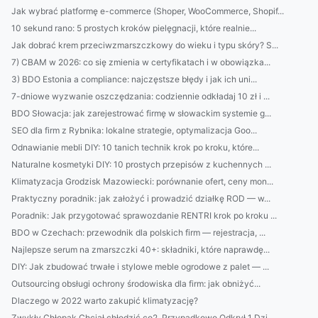
Jak wybrać platformę e-commerce (Shoper, WooCommerce, Shopif...
10 sekund rano: 5 prostych kroków pielęgnacji, które realnie...
Jak dobrać krem przeciwzmarszczkowy do wieku i typu skóry? S...
7) CBAM w 2026: co się zmienia w certyfikatach i w obowiązka...
3) BDO Estonia a compliance: najczęstsze błędy i jak ich uni...
7-dniowe wyzwanie oszczędzania: codziennie odkładaj 10 zł i ...
BDO Słowacja: jak zarejestrować firmę w słowackim systemie g...
SEO dla firm z Rybnika: lokalne strategie, optymalizacja Goo...
Odnawianie mebli DIY: 10 tanich technik krok po kroku, które...
Naturalne kosmetyki DIY: 10 prostych przepisów z kuchennych ...
Klimatyzacja Grodzisk Mazowiecki: porównanie ofert, ceny mon...
Praktyczny poradnik: jak założyć i prowadzić działkę ROD — w...
Poradnik: Jak przygotować sprawozdanie RENTRI krok po kroku ...
BDO w Czechach: przewodnik dla polskich firm — rejestracja, ...
Najlepsze serum na zmarszczki 40+: składniki, które naprawdę...
DIY: Jak zbudować trwałe i stylowe meble ogrodowe z palet — ...
Outsourcing obsługi ochrony środowiska dla firm: jak obniżyć...
Dlaczego w 2022 warto zakupić klimatyzację?
Zwykły Chłopak Chciał chłodzić co2. Przypadkowo Odkrył 1 Dzi...