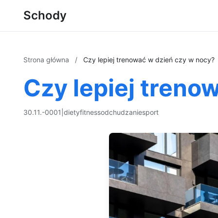
Schody
Strona główna
/
Czy lepiej trenować w dzień czy w nocy?
Czy lepiej treno
30.11.-0001
|
diety
fitness
odchudzanie
sport