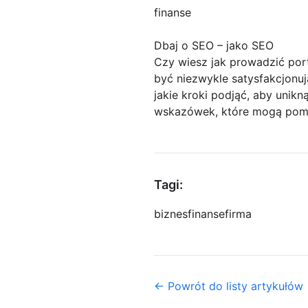
finanse
Dbaj o SEO – jako SEO
Czy wiesz jak prowadzić por
być niezwykle satysfakcjonu
jakie kroki podjąć, aby unik
wskazówek, które mogą po
Tagi:
biznes
finanse
firma
← Powrót do listy artykułów