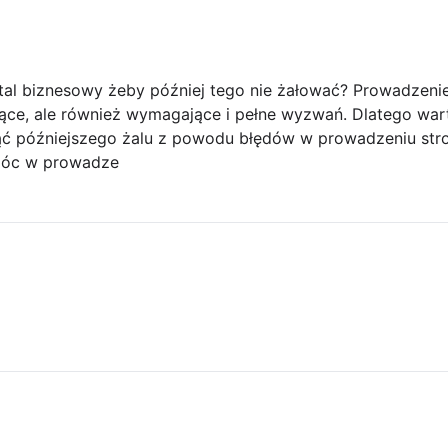
tal biznesowy żeby później tego nie żałować? Prowadzen
jące, ale również wymagające i pełne wyzwań. Dlatego war
nąć późniejszego żalu z powodu błędów w prowadzeniu stron
móc w prowadze