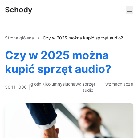
Schody
Strona główna
/
Czy w 2025 można kupić sprzęt audio?
Czy w 2025 można
kupić sprzęt audio?
głośniki
kolumny
słuchawki
sprzęt
wzmacniacze
30.11.-0001
|
audio