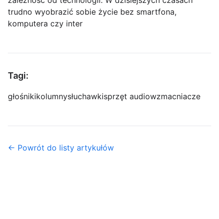
zależność od technologii. W dzisiejszych czasach
trudno wyobrazić sobie życie bez smartfona,
komputera czy inter
Tagi:
głośniki
kolumny
słuchawki
sprzęt audio
wzmacniacze
← Powrót do listy artykułów