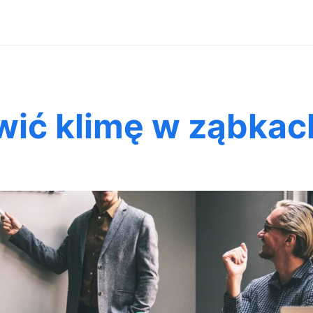
wić klimę w ząbkac