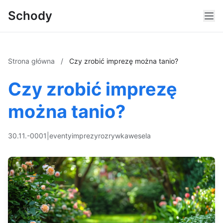
Schody
Strona główna
/
Czy zrobić imprezę można tanio?
Czy zrobić imprezę
można tanio?
30.11.-0001
|
eventy
imprezy
rozrywka
wesela