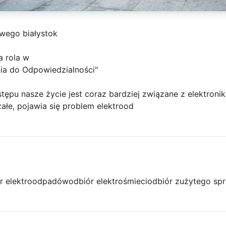
owego białystok
a rola w
ia do Odpowiedzialności"
ępu nasze życie jest coraz bardziej związane z elektronik
załe, pojawia się problem elektrood
r elektroodpadów
odbiór elektrośmieci
odbiór zużytego spr