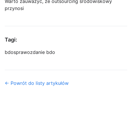
Warto zauważyć, że outsourcing środowiskowy
przynosi
Tagi:
bdo
sprawozdanie bdo
← Powrót do listy artykułów