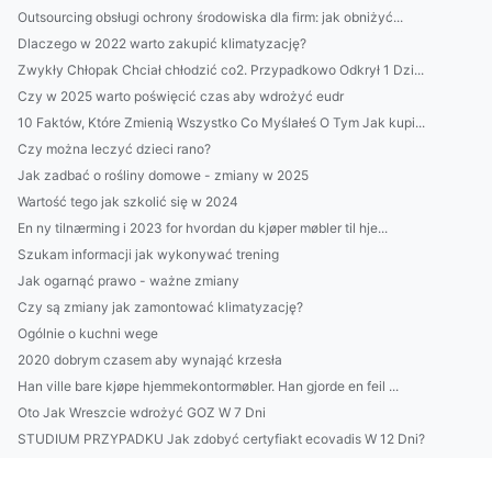
Outsourcing obsługi ochrony środowiska dla firm: jak obniżyć...
Dlaczego w 2022 warto zakupić klimatyzację?
Zwykły Chłopak Chciał chłodzić co2. Przypadkowo Odkrył 1 Dzi...
Czy w 2025 warto poświęcić czas aby wdrożyć eudr
10 Faktów, Które Zmienią Wszystko Co Myślałeś O Tym Jak kupi...
Czy można leczyć dzieci rano?
Jak zadbać o rośliny domowe - zmiany w 2025
Wartość tego jak szkolić się w 2024
En ny tilnærming i 2023 for hvordan du kjøper møbler til hje...
Szukam informacji jak wykonywać trening
Jak ogarnąć prawo - ważne zmiany
Czy są zmiany jak zamontować klimatyzację?
Ogólnie o kuchni wege
2020 dobrym czasem aby wynająć krzesła
Han ville bare kjøpe hjemmekontormøbler. Han gjorde en feil ...
Oto Jak Wreszcie wdrożyć GOZ W 7 Dni
STUDIUM PRZYPADKU Jak zdobyć certyfiakt ecovadis W 12 Dni?
Czy można wyposażyć dom w niedzielę handlową?
5 Zaskakująco Skutecznych Sposobów Aby stworzyć ładny dom i ...