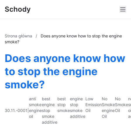
Schody
Strona główna
/
Does anyone know how to stop the engine
smoke?
Does anyone know how
to stop the engine
smoke?
anti
best
best
engine
Low
No
No
n
smoke
engine
stop
stop
Emission
Smoke
Smoke
s
30.11.-0001
|
engine
stop
smoke
smoke
Oil
engine
Oil
oi
oil
smoke
additive
Oil
a
additive