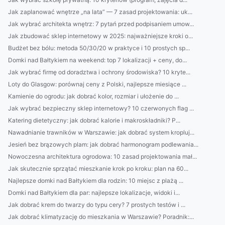
Jak zaplanować wnętrze „na lata” — 7 zasad projektowania: uk...
Jak wybrać architekta wnętrz: 7 pytań przed podpisaniem umow...
Jak zbudować sklep internetowy w 2025: najważniejsze kroki o...
Budżet bez bólu: metoda 50/30/20 w praktyce i 10 prostych sp...
Domki nad Bałtykiem na weekend: top 7 lokalizacji + ceny, do...
Jak wybrać firmę od doradztwa i ochrony środowiska? 10 kryte...
Loty do Glasgow: porównaj ceny z Polski, najlepsze miesiące ...
Kamienie do ogrodu: jak dobrać kolor, rozmiar i ułożenie do ...
Jak wybrać bezpieczny sklep internetowy? 10 czerwonych flag ...
Katering dietetyczny: jak dobrać kalorie i makroskładniki? P...
Nawadnianie trawników w Warszawie: jak dobrać system kropluj...
Jesień bez brązowych plam: jak dobrać harmonogram podlewania...
Nowoczesna architektura ogrodowa: 10 zasad projektowania mał...
Jak skutecznie sprzątać mieszkanie krok po kroku: plan na 60...
Najlepsze domki nad Bałtykiem dla rodzin: 10 miejsc z plażą ...
Domki nad Bałtykiem dla par: najlepsze lokalizacje, widoki i...
Jak dobrać krem do twarzy do typu cery? 7 prostych testów i ...
Jak dobrać klimatyzację do mieszkania w Warszawie? Poradnik:...