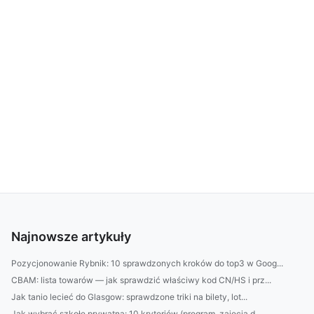
Najnowsze artykuły
Pozycjonowanie Rybnik: 10 sprawdzonych kroków do top3 w Goog...
CBAM: lista towarów — jak sprawdzić właściwy kod CN/HS i prz...
Jak tanio lecieć do Glasgow: sprawdzone triki na bilety, lot...
Jak wybrać szkołę prywatną: 10 kryteriów (program, zajęcia d...