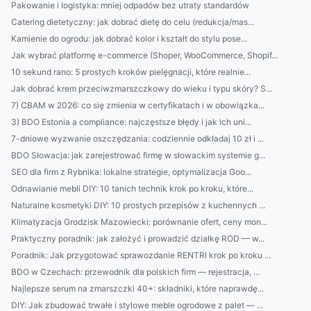
Pakowanie i logistyka: mniej odpadów bez utraty standardów
Catering dietetyczny: jak dobrać dietę do celu (redukcja/mas...
Kamienie do ogrodu: jak dobrać kolor i kształt do stylu pose...
Jak wybrać platformę e-commerce (Shoper, WooCommerce, Shopif...
10 sekund rano: 5 prostych kroków pielęgnacji, które realnie...
Jak dobrać krem przeciwzmarszczkowy do wieku i typu skóry? S...
7) CBAM w 2026: co się zmienia w certyfikatach i w obowiązka...
3) BDO Estonia a compliance: najczęstsze błędy i jak ich uni...
7-dniowe wyzwanie oszczędzania: codziennie odkładaj 10 zł i ...
BDO Słowacja: jak zarejestrować firmę w słowackim systemie g...
SEO dla firm z Rybnika: lokalne strategie, optymalizacja Goo...
Odnawianie mebli DIY: 10 tanich technik krok po kroku, które...
Naturalne kosmetyki DIY: 10 prostych przepisów z kuchennych ...
Klimatyzacja Grodzisk Mazowiecki: porównanie ofert, ceny mon...
Praktyczny poradnik: jak założyć i prowadzić działkę ROD — w...
Poradnik: Jak przygotować sprawozdanie RENTRI krok po kroku ...
BDO w Czechach: przewodnik dla polskich firm — rejestracja, ...
Najlepsze serum na zmarszczki 40+: składniki, które naprawdę...
DIY: Jak zbudować trwałe i stylowe meble ogrodowe z palet — ...