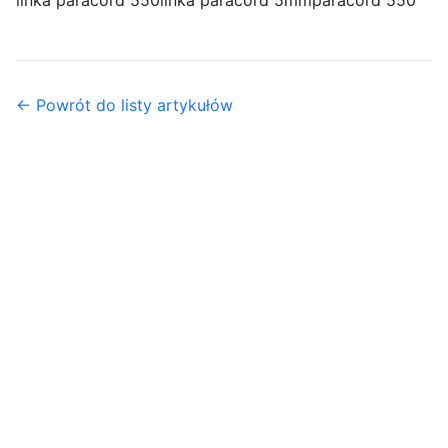
linka paracord 550
linka paracord 5mm
paracord 550
← Powrót do listy artykułów