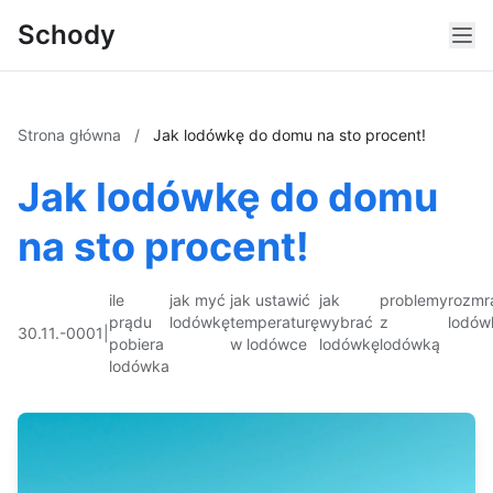
Schody
Strona główna
/
Jak lodówkę do domu na sto procent!
Jak lodówkę do domu
na sto procent!
ile
jak myć
jak ustawić
jak
problemy
rozmr
prądu
lodówkę
temperaturę
wybrać
z
lodów
30.11.-0001
|
pobiera
w lodówce
lodówkę
lodówką
lodówka