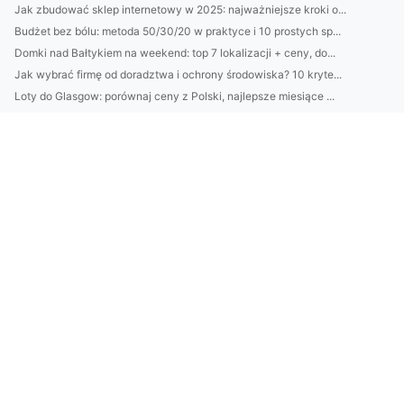
Jak zbudować sklep internetowy w 2025: najważniejsze kroki o...
Budżet bez bólu: metoda 50/30/20 w praktyce i 10 prostych sp...
Domki nad Bałtykiem na weekend: top 7 lokalizacji + ceny, do...
Jak wybrać firmę od doradztwa i ochrony środowiska? 10 kryte...
Loty do Glasgow: porównaj ceny z Polski, najlepsze miesiące ...
Kamienie do ogrodu: jak dobrać kolor, rozmiar i ułożenie do ...
Jak wybrać bezpieczny sklep internetowy? 10 czerwonych flag ...
Katering dietetyczny: jak dobrać kalorie i makroskładniki? P...
Nawadnianie trawników w Warszawie: jak dobrać system kropluj...
Jesień bez brązowych plam: jak dobrać harmonogram podlewania...
Nowoczesna architektura ogrodowa: 10 zasad projektowania mał...
Jak skutecznie sprzątać mieszkanie krok po kroku: plan na 60...
Najlepsze domki nad Bałtykiem dla rodzin: 10 miejsc z plażą ...
Domki nad Bałtykiem dla par: najlepsze lokalizacje, widoki i...
Jak dobrać krem do twarzy do typu cery? 7 prostych testów i ...
Jak dobrać klimatyzację do mieszkania w Warszawie? Poradnik:...
Pakowanie i logistyka: mniej odpadów bez utraty standardów
Catering dietetyczny: jak dobrać dietę do celu (redukcja/mas...
Kamienie do ogrodu: jak dobrać kolor i kształt do stylu pose...