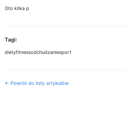
Oto kilka p
Tagi:
diety
fitness
odchudzanie
sport
← Powrót do listy artykułów