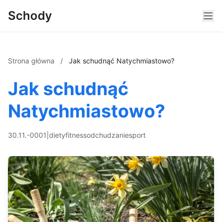
Schody
Strona główna
/
Jak schudnąć Natychmiastowo?
Jak schudnąć
Natychmiastowo?
30.11.-0001
|
diety
fitness
odchudzanie
sport