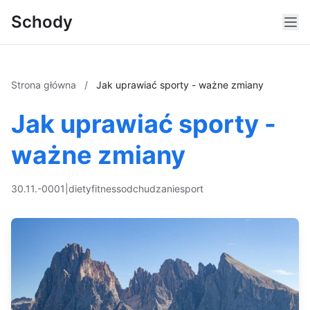
Schody
Strona główna
/
Jak uprawiać sporty - ważne zmiany
Jak uprawiać sporty -
ważne zmiany
30.11.-0001
|
diety
fitness
odchudzanie
sport