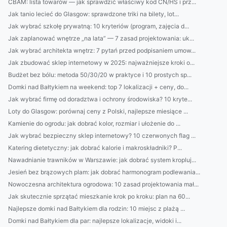
CBAM: lista towarów — jak sprawdzić właściwy kod CN/HS i prz...
Jak tanio lecieć do Glasgow: sprawdzone triki na bilety, lot...
Jak wybrać szkołę prywatną: 10 kryteriów (program, zajęcia d...
Jak zaplanować wnętrze „na lata” — 7 zasad projektowania: uk...
Jak wybrać architekta wnętrz: 7 pytań przed podpisaniem umow...
Jak zbudować sklep internetowy w 2025: najważniejsze kroki o...
Budżet bez bólu: metoda 50/30/20 w praktyce i 10 prostych sp...
Domki nad Bałtykiem na weekend: top 7 lokalizacji + ceny, do...
Jak wybrać firmę od doradztwa i ochrony środowiska? 10 kryte...
Loty do Glasgow: porównaj ceny z Polski, najlepsze miesiące ...
Kamienie do ogrodu: jak dobrać kolor, rozmiar i ułożenie do ...
Jak wybrać bezpieczny sklep internetowy? 10 czerwonych flag ...
Katering dietetyczny: jak dobrać kalorie i makroskładniki? P...
Nawadnianie trawników w Warszawie: jak dobrać system kropluj...
Jesień bez brązowych plam: jak dobrać harmonogram podlewania...
Nowoczesna architektura ogrodowa: 10 zasad projektowania mał...
Jak skutecznie sprzątać mieszkanie krok po kroku: plan na 60...
Najlepsze domki nad Bałtykiem dla rodzin: 10 miejsc z plażą ...
Domki nad Bałtykiem dla par: najlepsze lokalizacje, widoki i...