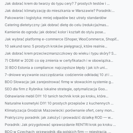
Jak dobrać krem do twarzy do typu cery? 7 prostych testów i ...
Jak dobrać klimatyzację do mieszkania w Warszawie? Poradnik:...
Pakowanie i logistyka: mniej odpadów bez utraty standardów
Catering dietetyczny: jak dobrać dietę do celu (redukcja/mas...
Kamienie do ogrodu: jak dobrać kolor i kształt do stylu pose...
Jak wybrać platformę e-commerce (Shoper, WooCommerce, Shopif...
10 sekund rano: 5 prostych kroków pielęgnacji, które realnie...
Jak dobrać krem przeciwzmarszczkowy do wieku i typu skóry? S...
7) CBAM w 2026: co się zmienia w certyfikatach i w obowiązka...
3) BDO Estonia a compliance: najczęstsze błędy i jak ich uni...
7-dniowe wyzwanie oszczędzania: codziennie odkładaj 10 zł i ...
BDO Słowacja: jak zarejestrować firmę w słowackim systemie g...
SEO dla firm z Rybnika: lokalne strategie, optymalizacja Goo...
Odnawianie mebli DIY: 10 tanich technik krok po kroku, które...
Naturalne kosmetyki DIY: 10 prostych przepisów z kuchennych ...
Klimatyzacja Grodzisk Mazowiecki: porównanie ofert, ceny mon...
Praktyczny poradnik: jak założyć i prowadzić działkę ROD — w...
Poradnik: Jak przygotować sprawozdanie RENTRI krok po kroku ...
BDO w Czechach: przewodnik dla polskich firm — rejestracja, ...