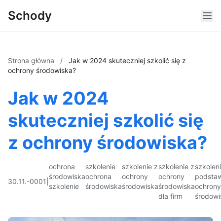
Schody
Strona główna
/
Jak w 2024 skuteczniej szkolić się z
ochrony środowiska?
Jak w 2024
skuteczniej szkolić się
z ochrony środowiska?
ochrona
szkolenie
szkolenie z
szkolenie z
szkolen
środowiska
ochrona
ochrony
ochrony
podsta
30.11.-0001
|
szkolenie
środowiska
środowiska
środowiska
ochrony
dla firm
środowi