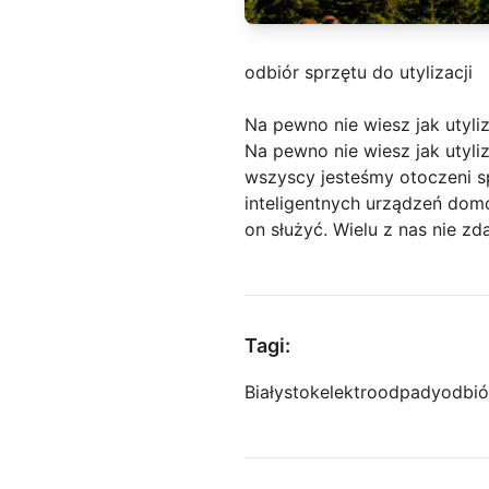
odbiór sprzętu do utylizacji
Na pewno nie wiesz jak utyl
Na pewno nie wiesz jak utyli
wszyscy jesteśmy otoczeni s
inteligentnych urządzeń dom
on służyć. Wielu z nas nie zd
Tagi:
Białystok
elektroodpady
odbió