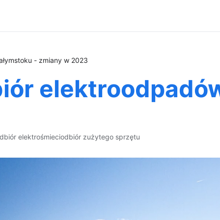
ałymstoku - zmiany w 2023
iór elektroodpadó
dbiór elektrośmieci
odbiór zużytego sprzętu