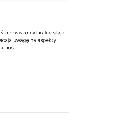
 środowisko naturalne staje
racają uwagę na aspekty
larnoś