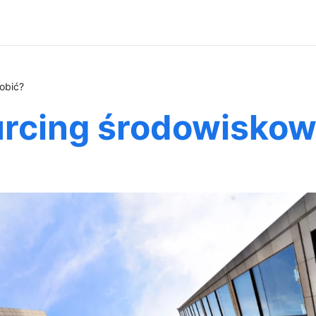
robić?
urcing środowiskowy