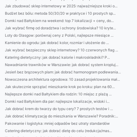
Jak zbudować sklep internetowy w 2025: najważniejsze kroki o...
Budżet bez bólu: metoda 50/30/20 w praktyce i 10 prostych sp...
Domki nad Bałtykiem na weekend: top 7 lokalizacji + ceny, do...
Jak wybrać firmę od doradztwa i ochrony środowiska? 10 kryte...
Loty do Glasgow: porównaj ceny z Polski, najlepsze miesiące ...
Kamienie do ogrodu: jak dobrać kolor, rozmiar i ułożenie do ...
Jak wybrać bezpieczny sklep internetowy? 10 czerwonych flag ...
Katering dietetyczny: jak dobrać kalorie i makroskładniki? P...
Nawadnianie trawników w Warszawie: jak dobrać system kropluj...
Jesień bez brązowych plam: jak dobrać harmonogram podlewania...
Nowoczesna architektura ogrodowa: 10 zasad projektowania mał...
Jak skutecznie sprzątać mieszkanie krok po kroku: plan na 60...
Najlepsze domki nad Bałtykiem dla rodzin: 10 miejsc z plażą ...
Domki nad Bałtykiem dla par: najlepsze lokalizacje, widoki i...
Jak dobrać krem do twarzy do typu cery? 7 prostych testów i ...
Jak dobrać klimatyzację do mieszkania w Warszawie? Poradnik:...
Pakowanie i logistyka: mniej odpadów bez utraty standardów
Catering dietetyczny: jak dobrać dietę do celu (redukcja/mas...