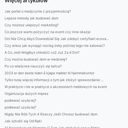
Więcej artykułów
Jak portal o medycynie z przyjemnością?
Lepsze metody jak budować dom
Czy możesz ulepszyć marketing?
Co jeszcze warto pożyczyć na event czy inne okazje
Oni Nie Chcą Abyś Dowiedział Się Jak zdobyć certyfiakt ecova...
Czy wiesz jak wynająć nocleg żeby później tego nie żałować?
A Co Jeśli Mógłbyś chłodzić co2 Już Za 6 Dni?
Czy można budować dom w niedzielę?
Po co właściwe nauczyć się tańca?
2023 er den beste tiden å kjøpe møbler til hjemmekontor
Tylko tutaj więcej informacji o tym jak złożyć sprawozdanie ...
W praktyce i nie w praktyce o akcesoriach meblowych na event
Organizacja dużych imprez
podlewać szybciej?
podlewać szybciej?
Nigdy Nie Rób Tych 4 Rzeczy Jeśli Chcesz budować dom
Jak szkolić się Od Ręki
11 Największych Kłamstw O Tym Jak obsłużyć esg w firmie