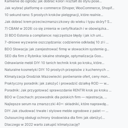
Kamienie do ogrodu: jak dobrać kolor i kształt do stylu pose...
Jak wybrać platformę e-commerce (Shoper, WooCommerce, Shopif...
10 sekund rano: 5 prostych kroków pielęgnacji, które realnie...
Jak dobrać krem przeciwzmarszczkowy do wieku i typu skóry? S...
7) CBAM w 2026: co się zmienia w certyfikatach i w obowiązka...
3) BDO Estonia a compliance: najczęstsze błędy i jak ich uni...
7-dniowe wyzwanie oszczędzania: codziennie odkładaj 10 zł i ...
BDO Słowacja: jak zarejestrować firmę w słowackim systemie g...
SEO dla firm z Rybnika: lokalne strategie, optymalizacja Goo...
Odnawianie mebli DIY: 10 tanich technik krok po kroku, które...
Naturalne kosmetyki DIY: 10 prostych przepisów z kuchennych ...
Klimatyzacja Grodzisk Mazowiecki: porównanie ofert, ceny mon...
Praktyczny poradnik: jak założyć i prowadzić działkę ROD — w...
Poradnik: Jak przygotować sprawozdanie RENTRI krok po kroku ...
BDO w Czechach: przewodnik dla polskich firm — rejestracja, ...
Najlepsze serum na zmarszczki 40+: składniki, które naprawdę...
DIY: Jak zbudować trwałe i stylowe meble ogrodowe z palet — ...
Outsourcing obsługi ochrony środowiska dla firm: jak obniżyć...
Dlaczego w 2022 warto zakupić klimatyzację?