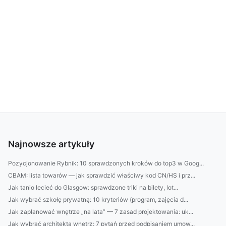
Najnowsze artykuły
Pozycjonowanie Rybnik: 10 sprawdzonych kroków do top3 w Goog...
CBAM: lista towarów — jak sprawdzić właściwy kod CN/HS i prz...
Jak tanio lecieć do Glasgow: sprawdzone triki na bilety, lot...
Jak wybrać szkołę prywatną: 10 kryteriów (program, zajęcia d...
Jak zaplanować wnętrze „na lata” — 7 zasad projektowania: uk...
Jak wybrać architekta wnętrz: 7 pytań przed podpisaniem umow...