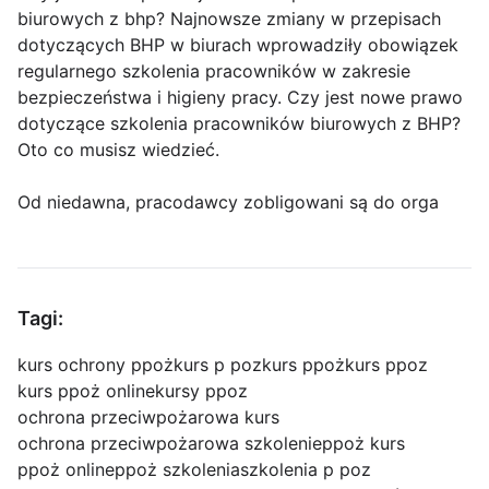
biurowych z bhp? Najnowsze zmiany w przepisach
dotyczących BHP w biurach wprowadziły obowiązek
regularnego szkolenia pracowników w zakresie
bezpieczeństwa i higieny pracy. Czy jest nowe prawo
dotyczące szkolenia pracowników biurowych z BHP?
Oto co musisz wiedzieć.
Od niedawna, pracodawcy zobligowani są do orga
Tagi:
kurs ochrony ppoż
kurs p poz
kurs ppoż
kurs ppoz
kurs ppoż online
kursy ppoz
ochrona przeciwpożarowa kurs
ochrona przeciwpożarowa szkolenie
ppoż kurs
ppoż online
ppoż szkolenia
szkolenia p poz