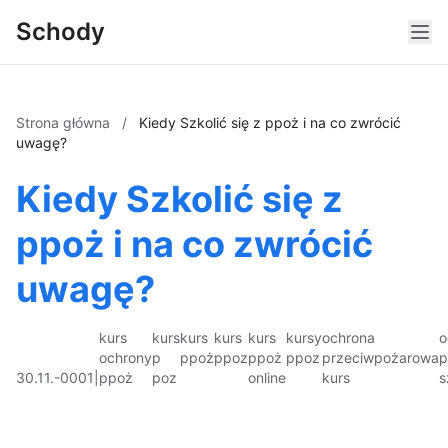
Schody
Strona główna
/
Kiedy Szkolić się z ppoż i na co zwrócić
uwagę?
Kiedy Szkolić się z
ppoż i na co zwrócić
uwagę?
kurs
kurs
kurs
kurs
kurs
kursy
ochrona
o
ochrony
p
ppoż
ppoz
ppoż
ppoz
przeciwpożarowa
p
30.11.-0001
|
ppoż
poz
online
kurs
s