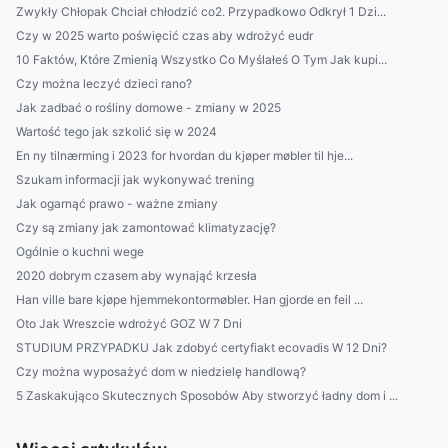
Zwykły Chłopak Chciał chłodzić co2. Przypadkowo Odkrył 1 Dzi...
Czy w 2025 warto poświęcić czas aby wdrożyć eudr
10 Faktów, Które Zmienią Wszystko Co Myślałeś O Tym Jak kupi...
Czy można leczyć dzieci rano?
Jak zadbać o rośliny domowe - zmiany w 2025
Wartość tego jak szkolić się w 2024
En ny tilnærming i 2023 for hvordan du kjøper møbler til hje...
Szukam informacji jak wykonywać trening
Jak ogarnąć prawo - ważne zmiany
Czy są zmiany jak zamontować klimatyzację?
Ogólnie o kuchni wege
2020 dobrym czasem aby wynająć krzesła
Han ville bare kjøpe hjemmekontormøbler. Han gjorde en feil ...
Oto Jak Wreszcie wdrożyć GOZ W 7 Dni
STUDIUM PRZYPADKU Jak zdobyć certyfiakt ecovadis W 12 Dni?
Czy można wyposażyć dom w niedzielę handlową?
5 Zaskakująco Skutecznych Sposobów Aby stworzyć ładny dom i ...