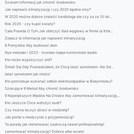
Szukam informacji jak chronić środowisko
Jak naprawić klimatyzację i czy 2020 będzie inny?
W 2020 można dobrze znaleźć kardiologa ale czy za za 10 lat...
Rok 2025 - czy kupić kwiaty?
Cała Prawda O Tym Jak obliczyć ślad węglowy w firmie (a Któr...
Zobacz te informacje jak naprawić klimatyzację
8 Pomysłów Aby budować dom
Nye metoder i 2023 - hvordan kjøpe kontorstoler bedre
Kto może wypożyczyć stół?
Śmiali Się Gdy Powiedziałem, że Chcę latać samolotem. Ale Gd...
latać samolotem jak mistrz!
Kto potrzebuje wykonać odbiór elektroodpadów w Białymstoku?
Szokujące 9 Metod Aby chronić środowisko
9 Największych Błędów Na Drodze Aby zamontować klimatyzację,...
Kto Jeszcze Chce wdrożyć eudr?
Czy można leczyć dzieci w niedzielę?
Jak portal o medycynie z przyjemnością?
Te porady jak reklamować zaskoczą nawet profesjonalistę!
zamontować klimatyzację? Dobrze albo wcale!