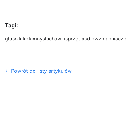
Tagi:
głośniki
kolumny
słuchawki
sprzęt audio
wzmacniacze
← Powrót do listy artykułów