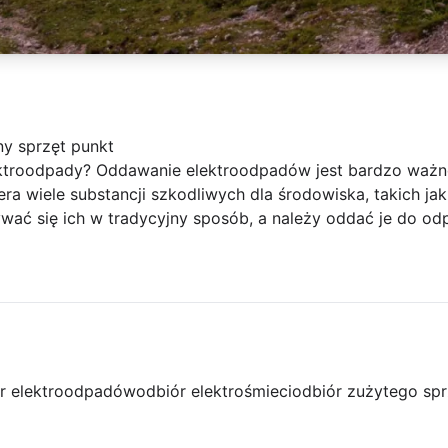
ny sprzęt punkt
ektroodpady? Oddawanie elektroodpadów jest bardzo ważn
era wiele substancji szkodliwych dla środowiska, takich ja
wać się ich w tradycyjny sposób, a należy oddać je do od
r elektroodpadów
odbiór elektrośmieci
odbiór zużytego spr