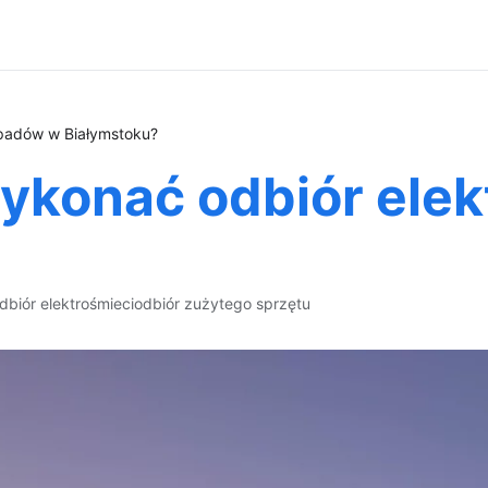
dpadów w Białymstoku?
wykonać odbiór ele
dbiór elektrośmieci
odbiór zużytego sprzętu