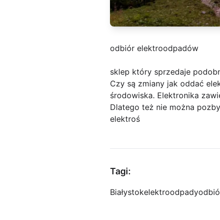
odbiór elektroodpadów
sklep który sprzedaje podob
Czy są zmiany jak oddać el
środowiska. Elektronika zawi
Dlatego też nie można pozby
elektroś
Tagi:
Białystok
elektroodpady
odbió