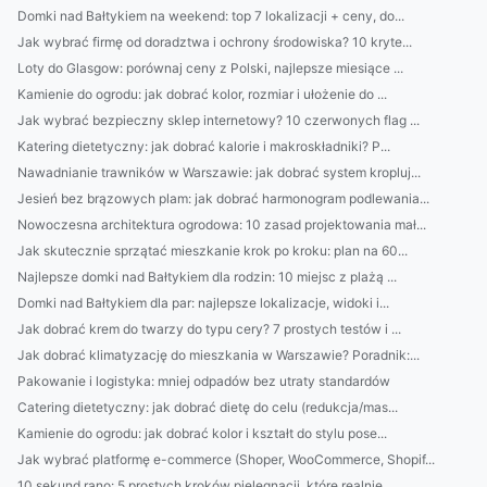
Domki nad Bałtykiem na weekend: top 7 lokalizacji + ceny, do...
Jak wybrać firmę od doradztwa i ochrony środowiska? 10 kryte...
Loty do Glasgow: porównaj ceny z Polski, najlepsze miesiące ...
Kamienie do ogrodu: jak dobrać kolor, rozmiar i ułożenie do ...
Jak wybrać bezpieczny sklep internetowy? 10 czerwonych flag ...
Katering dietetyczny: jak dobrać kalorie i makroskładniki? P...
Nawadnianie trawników w Warszawie: jak dobrać system kropluj...
Jesień bez brązowych plam: jak dobrać harmonogram podlewania...
Nowoczesna architektura ogrodowa: 10 zasad projektowania mał...
Jak skutecznie sprzątać mieszkanie krok po kroku: plan na 60...
Najlepsze domki nad Bałtykiem dla rodzin: 10 miejsc z plażą ...
Domki nad Bałtykiem dla par: najlepsze lokalizacje, widoki i...
Jak dobrać krem do twarzy do typu cery? 7 prostych testów i ...
Jak dobrać klimatyzację do mieszkania w Warszawie? Poradnik:...
Pakowanie i logistyka: mniej odpadów bez utraty standardów
Catering dietetyczny: jak dobrać dietę do celu (redukcja/mas...
Kamienie do ogrodu: jak dobrać kolor i kształt do stylu pose...
Jak wybrać platformę e-commerce (Shoper, WooCommerce, Shopif...
10 sekund rano: 5 prostych kroków pielęgnacji, które realnie...