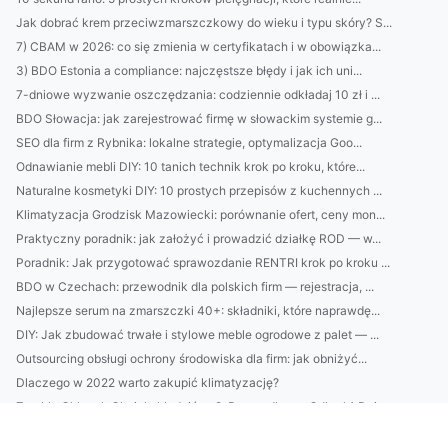
Jak dobrać krem przeciwzmarszczkowy do wieku i typu skóry? S...
7) CBAM w 2026: co się zmienia w certyfikatach i w obowiązka...
3) BDO Estonia a compliance: najczęstsze błędy i jak ich uni...
7-dniowe wyzwanie oszczędzania: codziennie odkładaj 10 zł i ...
BDO Słowacja: jak zarejestrować firmę w słowackim systemie g...
SEO dla firm z Rybnika: lokalne strategie, optymalizacja Goo...
Odnawianie mebli DIY: 10 tanich technik krok po kroku, które...
Naturalne kosmetyki DIY: 10 prostych przepisów z kuchennych ...
Klimatyzacja Grodzisk Mazowiecki: porównanie ofert, ceny mon...
Praktyczny poradnik: jak założyć i prowadzić działkę ROD — w...
Poradnik: Jak przygotować sprawozdanie RENTRI krok po kroku ...
BDO w Czechach: przewodnik dla polskich firm — rejestracja, ...
Najlepsze serum na zmarszczki 40+: składniki, które naprawdę...
DIY: Jak zbudować trwałe i stylowe meble ogrodowe z palet — ...
Outsourcing obsługi ochrony środowiska dla firm: jak obniżyć...
Dlaczego w 2022 warto zakupić klimatyzację?
Zwykły Chłopak Chciał chłodzić co2. Przypadkowo Odkrył 1 Dzi...
Czy w 2025 warto poświęcić czas aby wdrożyć eudr