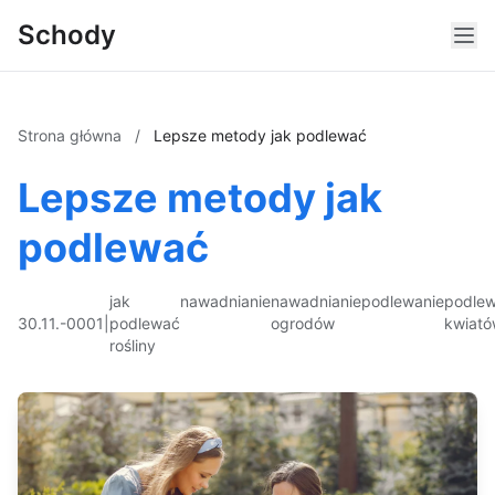
Schody
Strona główna
/
Lepsze metody jak podlewać
Lepsze metody jak
podlewać
jak
nawadnianie
nawadnianie
podlewanie
podlew
30.11.-0001
|
podlewać
ogrodów
kwiat
rośliny