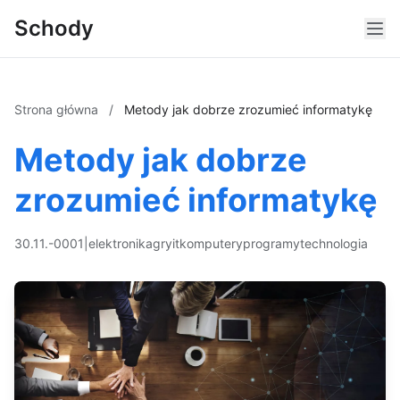
Schody
Strona główna
/
Metody jak dobrze zrozumieć informatykę
Metody jak dobrze
zrozumieć informatykę
30.11.-0001
|
elektronika
gry
it
komputery
programy
technologia