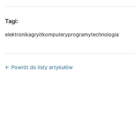
Tagi:
elektronika
gry
it
komputery
programy
technologia
← Powrót do listy artykułów