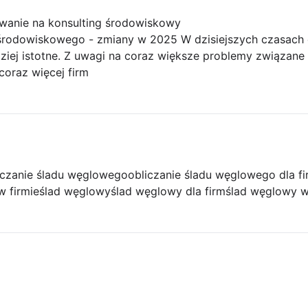
wanie na konsulting środowiskowy
 środowiskowego - zmiany w 2025 W dzisiejszych czasach
rdziej istotne. Z uwagi na coraz większe problemy związan
coraz więcej firm
iczanie śladu węglowego
obliczanie śladu węglowego dla f
w firmie
ślad węglowy
ślad węglowy dla firm
ślad węglowy w