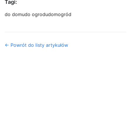
Tagi:
do domu
do ogrodu
dom
ogród
← Powrót do listy artykułów