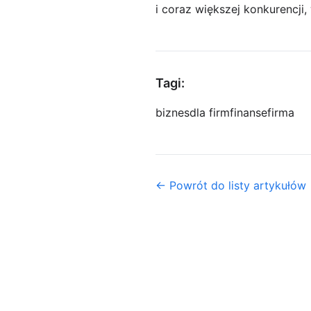
i coraz większej konkurencji
Tagi:
biznes
dla firm
finanse
firma
← Powrót do listy artykułów