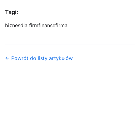
Tagi:
biznes
dla firm
finanse
firma
← Powrót do listy artykułów