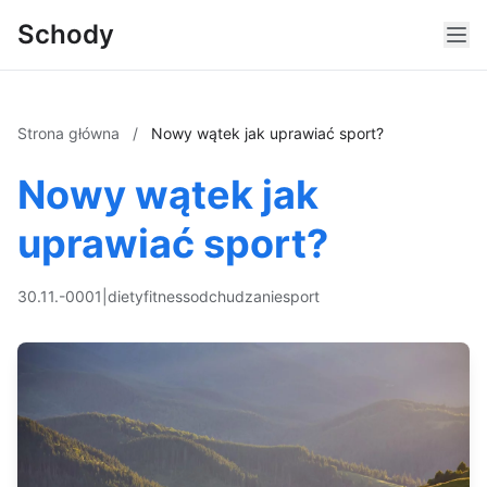
Schody
Strona główna
/
Nowy wątek jak uprawiać sport?
Nowy wątek jak
uprawiać sport?
30.11.-0001
|
diety
fitness
odchudzanie
sport