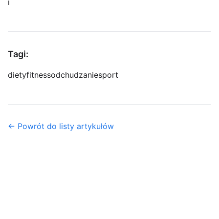
i
Tagi:
diety
fitness
odchudzanie
sport
← Powrót do listy artykułów